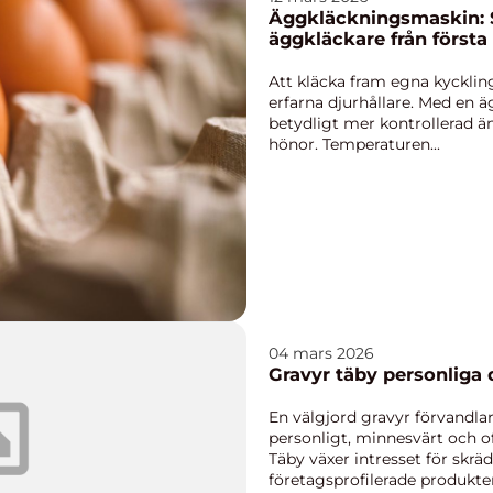
Äggkläckningsmaskin: 
äggkläckare från första
Att kläcka fram egna kycklin
erfarna djurhållare. Med en ä
betydligt mer kontrollerad ä
hönor. Temperaturen...
04 mars 2026
Gravyr täby per
En välgjord gravyr förvandlar
personligt, minnesvärt och of
Täby växer intresset för skrä
företagsprofilerade produkter