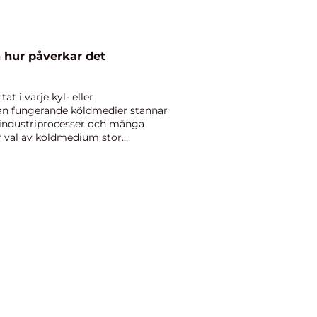
 hur påverkar det
at i varje kyl- eller
n fungerande köldmedier stannar
 industriprocesser och många
 val av köldmedium stor
ener...