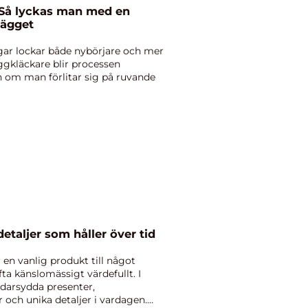
Så lyckas man med en
 ägget
gar lockar både nybörjare och mer
ggkläckare blir processen
n om man förlitar sig på ruvande
sonliga detaljer som håller över tid
 en vanlig produkt till något
ta känslomässigt värdefullt. I
ddarsydda presenter,
 och unika detaljer i vardagen.