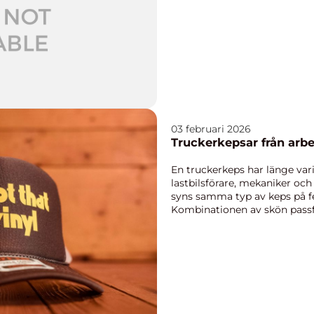
Med modern teknik oc...
03 februari 2026
Truckerkepsar
En truckerkeps har länge varit
lastbilsförare, mekaniker oc
syns samma typ av keps på fes
Kombinationen av skön passfo
luftig mesh...