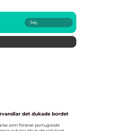
rvandlar det dukade bordet
ärke som förenar portugisiskt
la och har blivit ett självklart