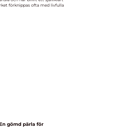
et förknippas ofta med livfulla
 En gömd pärla för