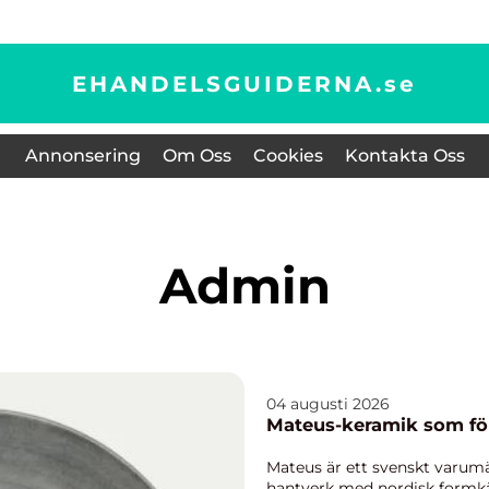
EHANDELSGUIDERNA.
se
Annonsering
Om Oss
Cookies
Kontakta Oss
admin
04 augusti 2026
Mateus-keramik som fö
Mateus är ett svenskt varum
hantverk med nordisk formkäns