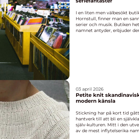
seriefantaster
I en liten men välbesökt buti
Hornstull, finner man en sann
serier och musik. Butiken het
namnet antyder, erbjuder den 
03 april 2026
Petite knit skandinaviskt stickade plagg med
modern känsla
Stickning har på kort tid gått
hantverk till att bli en själv
själv-kulturen. Mitt i den utv
av de mest inflytelserika nam
genomtänkta ...