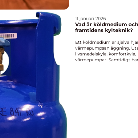
11 januari 2026
Vad är köldmedium och
framtidens kylteknik?
Ett köldmedium är själva hjärt
värmepumpsanläggning. Uta
livsmedelskyla, komfortkyla,
värmepumpar. Samtidigt har
betydelse för klimatpåverkan, 