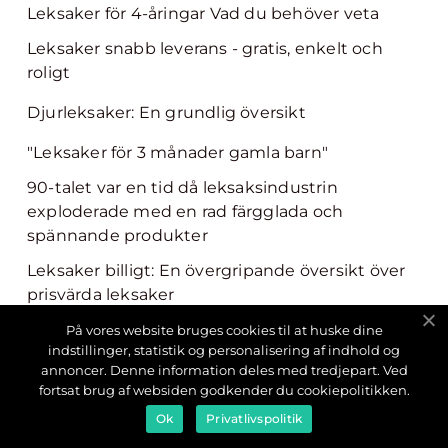
Leksaker för 4-åringar Vad du behöver veta
Leksaker snabb leverans - gratis, enkelt och
roligt
Djurleksaker: En grundlig översikt
"Leksaker för 3 månader gamla barn"
90-talet var en tid då leksaksindustrin
exploderade med en rad färgglada och
spännande produkter
Leksaker billigt: En övergripande översikt över
prisvärda leksaker
Matleksaker: En omfattande guide till roliga och
På vores website bruges cookies til at huske dine
indstillinger, statistik og personalisering af indhold og
lärorika leksaker för barn
annoncer. Denne information deles med tredjepart. Ved
fortsat brug af websiden godkender du cookiepolitikken.
Leksaker till 5-åringar: En översikt
Ok
Privatlivspolitik
Leksaker för 5-åriga pojkar är ett viktigt verktyg