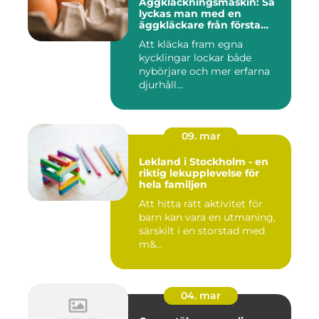
Äggkläckningsmaskin: Så
lyckas man med en
äggkläckare från första
ägget
Att kläcka fram egna
kycklingar lockar både
nybörjare och mer erfarna
djurhåll...
09. mar
Lekland i Stockholm - en
riktig lekupplevelse för
hela familjen
Att hitta rätt aktivitet för
barn kan vara en utmaning,
särskilt i en storstad med
m&...
04. mar