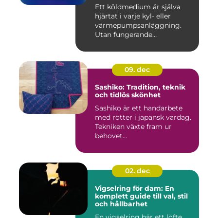
Ett köldmedium är själva
hjärtat i varje kyl- eller
värmepumpsanläggning.
Utan fungerande
köldmedier...
09. dec
Sashiko: Tradition, teknik
och tidlös skönhet
Sashiko är ett handarbete
med rötter i japansk vardag.
Tekniken växte fram ur
behovet...
02. dec
Vigselring för dam: En
komplett guide till val, stil
och hållbarhet
En vigselring bär ett löfte