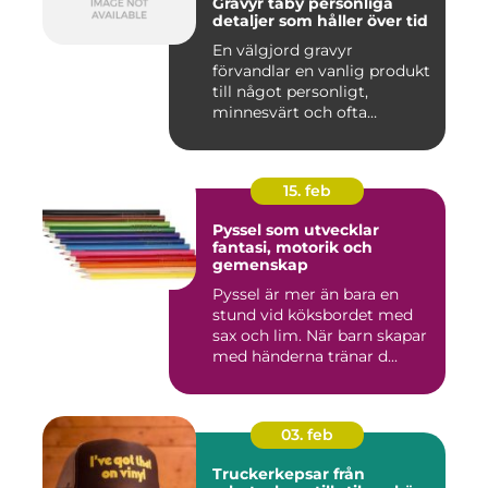
Gravyr täby personliga
detaljer som håller över tid
En välgjord gravyr
förvandlar en vanlig produkt
till något personligt,
minnesvärt och ofta
känslomäs...
15. feb
Pyssel som utvecklar
fantasi, motorik och
gemenskap
Pyssel är mer än bara en
stund vid köksbordet med
sax och lim. När barn skapar
med händerna tränar d...
03. feb
Truckerkepsar från