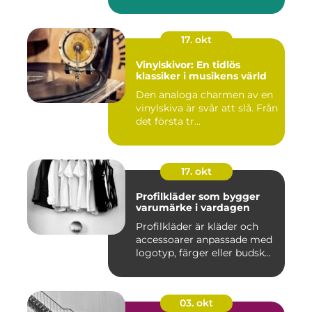
17. okt
Vinylskivor: En tidlös
klassiker i musikens värld
Den analoga charmen av en
vinylskiva är svår att slå. Från
det första tr...
17. okt
Profilkläder som bygger
varumärke i vardagen
Profilkläder är kläder och
accessoarer anpassade med
logotyp, färger eller budsk...
03. okt