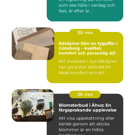
som ska hålla i vardag och
fest, år efter år...
30. nov
Båtdynor från en tygaffär i
Göteborg – kvalitet,
komfort och personlig stil
Att investera i nya båtdynor
kan göra stor skillnad för
både komfort och stil ...
29. nov
Blomsterbud i Åhus: En
färgsprakande upplevelse
Att visa uppskattning eller
kärlek genom att skicka
blommor är en tidlös