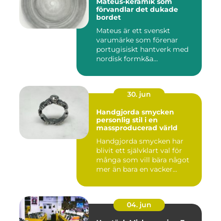
Mateus-keramik som
förvandlar det dukade
bordet
Mateus är ett svenskt
varumärke som förenar
portugisiskt hantverk med
nordisk formk&a...
30. jun
Handgjorda smycken
personlig stil i en
massproducerad värld
Handgjorda smycken har
blivit ett självklart val för
många som vill bära något
mer än bara en vacker...
04. jun