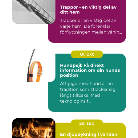
Trappor - en viktig del av
ditt hem
Trappor är en viktig del av
varje hem. De förenklar
förflyttningen mellan vånin...
01. okt
Hundpejl: Få direkt
information om din hunds
position
Att jaga med hund är en
tradition som sträcker sig
långt tillbaka. Med
teknologins f...
29. sep
En djupdykning i världen