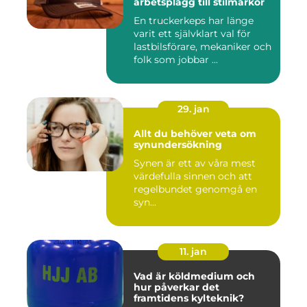
arbetsplagg till stilmarkör
En truckerkeps har länge
varit ett självklart val för
lastbilsförare, mekaniker och
folk som jobbar ...
29. jan
Allt du behöver veta om
synundersökning
Synen är ett av våra mest
värdefulla sinnen och att
regelbundet genomgå en
syn...
11. jan
Vad är köldmedium och
hur påverkar det
framtidens kylteknik?