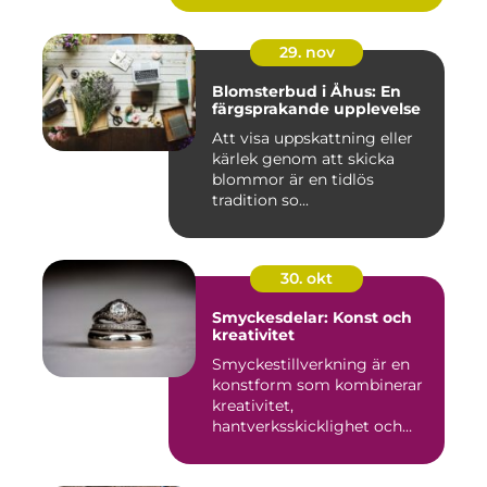
29. nov
Blomsterbud i Åhus: En
färgsprakande upplevelse
Att visa uppskattning eller
kärlek genom att skicka
blommor är en tidlös
tradition so...
30. okt
Smyckesdelar: Konst och
kreativitet
Smyckestillverkning är en
konstform som kombinerar
kreativitet,
hantverksskicklighet och
noggra...