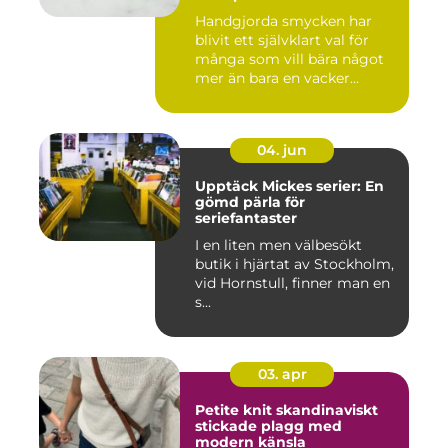
Handgjorda smycken har
blivit ett självklart val för
många som vill bära något
mer än bara en vacker...
04. jun
Upptäck Mickes serier: En
gömd pärla för
seriefantaster
I en liten men välbesökt
butik i hjärtat av Stockholm,
vid Hornstull, finner man en
s...
03. apr
Petite knit skandinaviskt
stickade plagg med
modern känsla