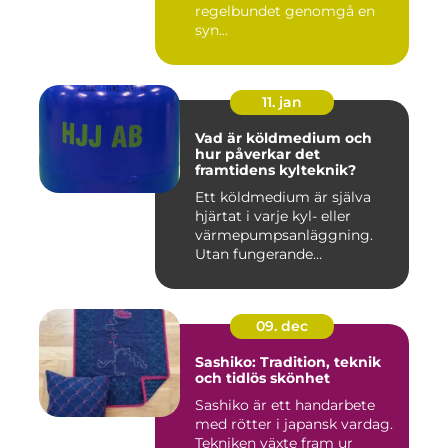
regelbundet genomgå en
syn...
11. jan
Vad är köldmedium och
hur påverkar det
framtidens kylteknik?
Ett köldmedium är själva
hjärtat i varje kyl- eller
värmepumpsanläggning.
Utan fungerande
köldmedier...
09. dec
Sashiko: Tradition, teknik
och tidlös skönhet
Sashiko är ett handarbete
med rötter i japansk vardag.
Tekniken växte fram ur