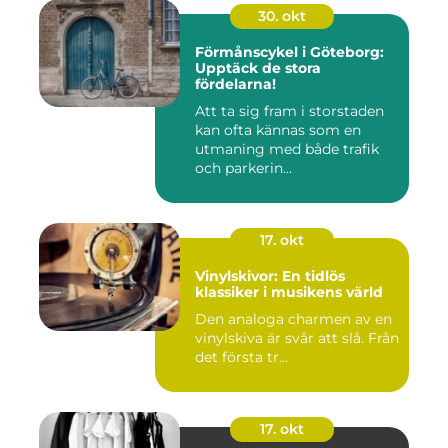
30. okt
Förmånscykel i Göteborg:
Upptäck de stora
fördelarna!
Att ta sig fram i storstaden
kan ofta kännas som en
utmaning med både trafik
och parkerin...
17. okt
Vinylskivor: En tidlös
klassiker i musikens värld
Den analoga charmen av en
vinylskiva är svår att slå. Från
det första tr...
17. okt