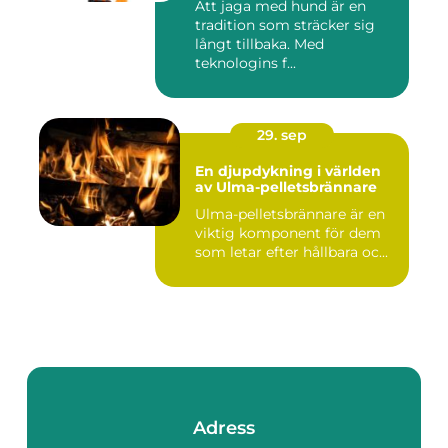
Att jaga med hund är en
tradition som sträcker sig
långt tillbaka. Med
teknologins f...
29. sep
En djupdykning i världen
av Ulma-pelletsbrännare
Ulma-pelletsbrännare är en
viktig komponent för dem
som letar efter hållbara oc...
Adress