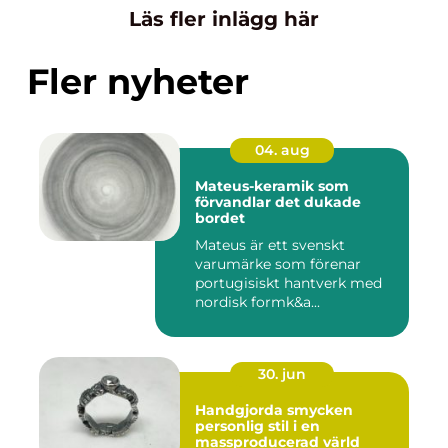
Läs fler inlägg här
Fler nyheter
04. aug
Mateus-keramik som
förvandlar det dukade
bordet
Mateus är ett svenskt
varumärke som förenar
portugisiskt hantverk med
nordisk formk&a...
30. jun
Handgjorda smycken
personlig stil i en
massproducerad värld