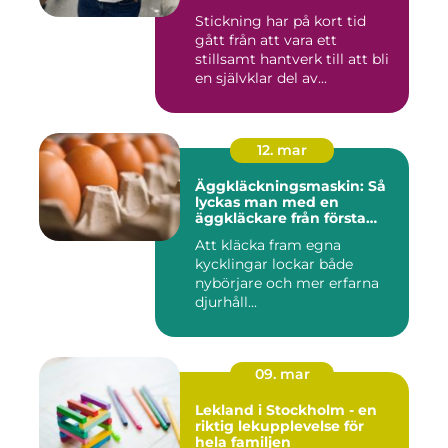
Stickning har på kort tid
gått från att vara ett
stillsamt hantverk till att bli
en självklar del av...
12. mar
Äggkläckningsmaskin: Så
lyckas man med en
äggkläckare från första
ägget
Att kläcka fram egna
kycklingar lockar både
nybörjare och mer erfarna
djurhåll...
09. mar
Lekland i Stockholm - en
riktig lekupplevelse för
hela familjen