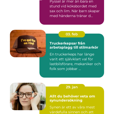
Pyssel är mer än bara en
stund vid köksbordet med
sax och lim. När barn skapar
med händerna tränar d...
03. feb
Truckerkepsar från
arbetsplagg till stilmarkör
En truckerkeps har länge
varit ett självklart val för
lastbilsförare, mekaniker och
folk som jobbar ...
29. jan
Allt du behöver veta om
synundersökning
Synen är ett av våra mest
värdefulla sinnen och att