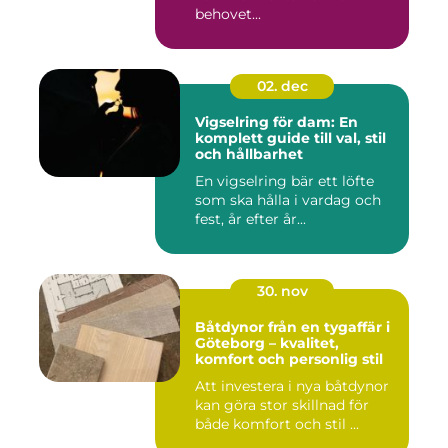
behovet...
02. dec
Vigselring för dam: En
komplett guide till val, stil
och hållbarhet
En vigselring bär ett löfte
som ska hålla i vardag och
fest, år efter år...
30. nov
Båtdynor från en tygaffär i
Göteborg – kvalitet,
komfort och personlig stil
Att investera i nya båtdynor
kan göra stor skillnad för
både komfort och stil ...