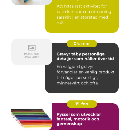
Att hitta rätt aktivitet för
barn kan vara en utmaning,
särskilt i en storstad med
m&...
04. mar
Gravyr täby personliga
detaljer som håller över tid
En välgjord gravyr
förvandlar en vanlig produkt
till något personligt,
minnesvärt och ofta
känslomäs...
15. feb
Pyssel som utvecklar
fantasi, motorik och
gemenskap