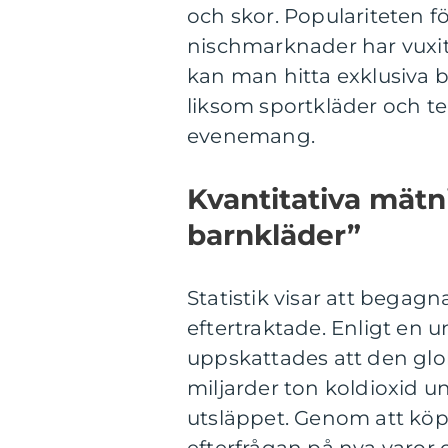
och skor. Populariteten f
nischmarknader har vuxit f
kan man hitta exklusiva
liksom sportkläder och te
evenemang.
Kvantitativa mät
barnkläder”
Statistik visar att begagn
eftertraktade. Enligt e
uppskattades att den globa
miljarder ton koldioxid un
utsläppet. Genom att köpa