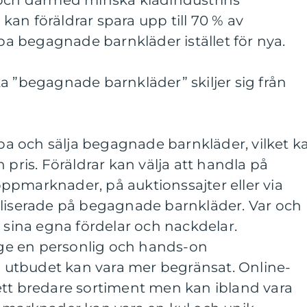
 och därmed minska klädindustrins
an föräldrar spara upp till 70 % av
 begagnade barnkläder istället för nya.
a ”begagnade barnkläder” skiljer sig från
köpa och sälja begagnade barnkläder, vilket k
 pris. Föräldrar kan välja att handla på
ppmarknader, på auktionssajter eller via
aliserade på begagnade barnkläder. Var och
r sina egna fördelar och nackdelar.
e en personlig och hands-on
utbudet kan vara mer begränsat. Online-
ett bredare sortiment men kan ibland vara