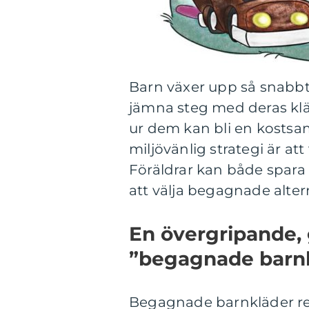
Barn växer upp så snabbt a
jämna steg med deras klä
ur dem kan bli en kostsa
miljövänlig strategi är at
Föräldrar kan både spar
att välja begagnade alterna
En övergripande, 
”begagnade barn
Begagnade barnkläder refe