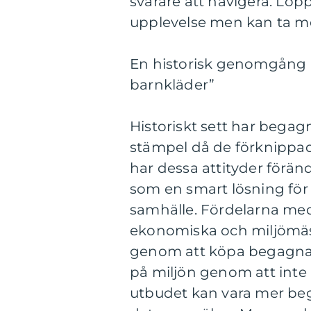
svårare att navigera. Lo
upplevelse men kan ta mer
En historisk genomgång 
barnkläder”
Historiskt sett har begag
stämpel då de förknippade
har dessa attityder förä
som en smart lösning för 
samhälle. Fördelarna me
ekonomiska och miljömäss
genom att köpa begagnade
på miljön genom att inte 
utbudet kan vara mer begrä