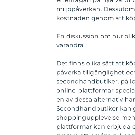
efterfrågan på nya varor
miljöpåverkan. Dessutom k
kostnaden genom att köpa
En diskussion om hur olik
varandra
Det finns olika sätt att 
påverka tillgänglighet och
secondhandbutiker, på lo
online-plattformar speci
en av dessa alternativ ha
Secondhandbutiker kan g
shoppingupplevelse men 
plattformar kan erbjuda 