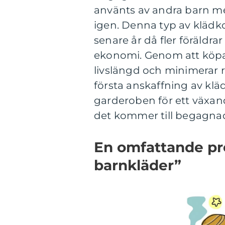
använts av andra barn men
igen. Denna typ av klädko
senare år då fler föräldr
ekonomi. Genom att köpa
livslängd och minimerar 
första anskaffning av klä
garderoben för ett växan
det kommer till begagna
En omfattande pr
barnkläder”