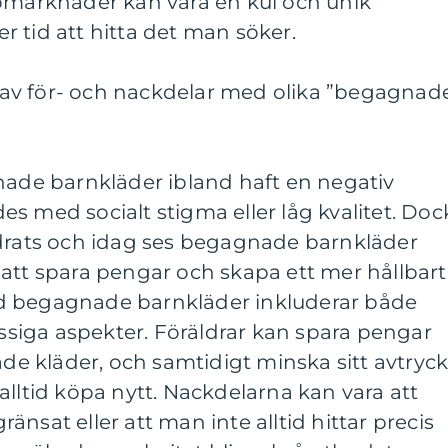
ppmarknader kan vara en kul och unik
 tid att hitta det man söker.
av för- och nackdelar med olika ”begagnad
nade barnkläder ibland haft en negativ
s med socialt stigma eller låg kvalitet. Doc
ndrats och idag ses begagnade barnkläder
att spara pengar och skapa ett mer hållbart
d begagnade barnkläder inkluderar både
iga aspekter. Föräldrar kan spara pengar
 kläder, och samtidigt minska sitt avtryc
alltid köpa nytt. Nackdelarna kan vara att
nsat eller att man inte alltid hittar precis