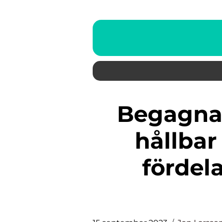
Begagnade barnkläder: En
hållba
fördela