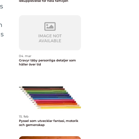
lekupplevelse för hela familjen
s
h
as
04. mar
Gravyr täby personliga detaljer som
håller över tid
15. feb
Pyssel som utvecklar fantasi, motorik
och gemenskap