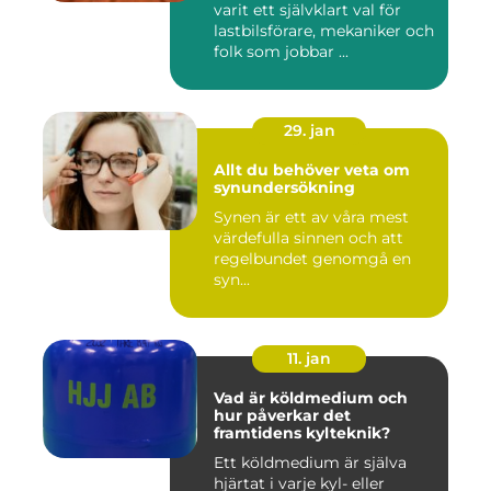
varit ett självklart val för
lastbilsförare, mekaniker och
folk som jobbar ...
29. jan
Allt du behöver veta om
synundersökning
Synen är ett av våra mest
värdefulla sinnen och att
regelbundet genomgå en
syn...
11. jan
Vad är köldmedium och
hur påverkar det
framtidens kylteknik?
Ett köldmedium är själva
hjärtat i varje kyl- eller