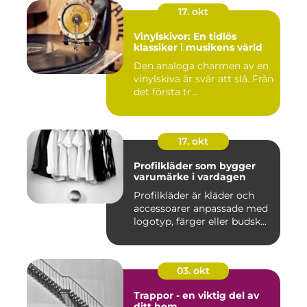
17. okt
Vinylskivor: En tidlös
klassiker i musikens värld
Den analoga charmen av en
vinylskiva är svår att slå. Från
det första tr...
17. okt
Profilkläder som bygger
varumärke i vardagen
Profilkläder är kläder och
accessoarer anpassade med
logotyp, färger eller budsk...
03. okt
Trappor - en viktig del av
ditt hem