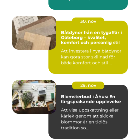
30. nov
Båtdynor från en tygaffär i
Göteborg – kvalitet,
komfort och personlig stil
Att investera i nya båtdynor
kan göra stor skillnad för
både komfort och stil ...
29. nov
Blomsterbud i Åhus: En
färgsprakande upplevelse
Att visa uppskattning eller
kärlek genom att skicka
blommor är en tidlös
tradition so...