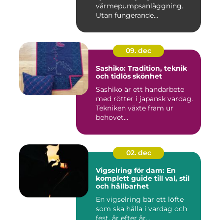
värmepumpsanläggning.
Utan fungerande
köldmedier...
09. dec
Sashiko: Tradition, teknik
och tidlös skönhet
Sashiko är ett handarbete
med rötter i japansk vardag.
Tekniken växte fram ur
behovet...
02. dec
Vigselring för dam: En
komplett guide till val, stil
och hållbarhet
En vigselring bär ett löfte
som ska hålla i vardag och
fest, år efter år...