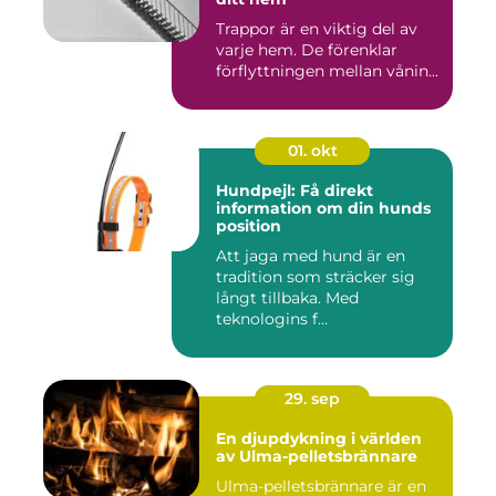
Trappor är en viktig del av
varje hem. De förenklar
förflyttningen mellan vånin...
01. okt
Hundpejl: Få direkt
information om din hunds
position
Att jaga med hund är en
tradition som sträcker sig
långt tillbaka. Med
teknologins f...
29. sep
En djupdykning i världen
av Ulma-pelletsbrännare
Ulma-pelletsbrännare är en