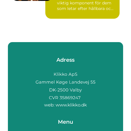
viktig komponent för dem
som letar efter hållbara oc...
Adress
web:
www.klikko.dk
Menu