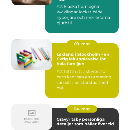
ägget
Att kläcka fram egna
kycklingar lockar både
nybörjare och mer erfarna
djurhåll...
09. mar
Lekland i Stockholm - en
riktig lekupplevelse för
hela familjen
Att hitta rätt aktivitet för
barn kan vara en utmaning,
särskilt i en storstad med
m&...
04. mar
Gravyr täby personliga
detaljer som håller över tid