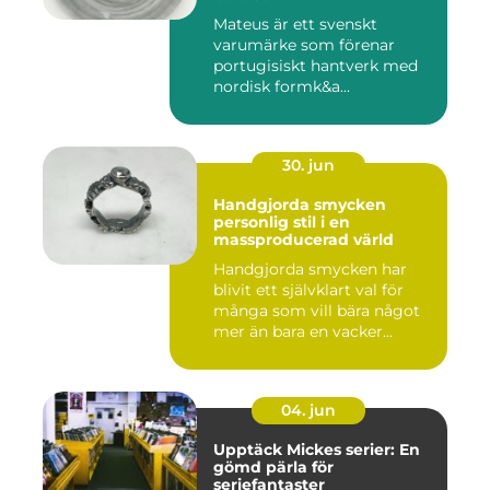
Mateus är ett svenskt
varumärke som förenar
portugisiskt hantverk med
nordisk formk&a...
30. jun
Handgjorda smycken
personlig stil i en
massproducerad värld
Handgjorda smycken har
blivit ett självklart val för
många som vill bära något
mer än bara en vacker...
04. jun
Upptäck Mickes serier: En
gömd pärla för
seriefantaster