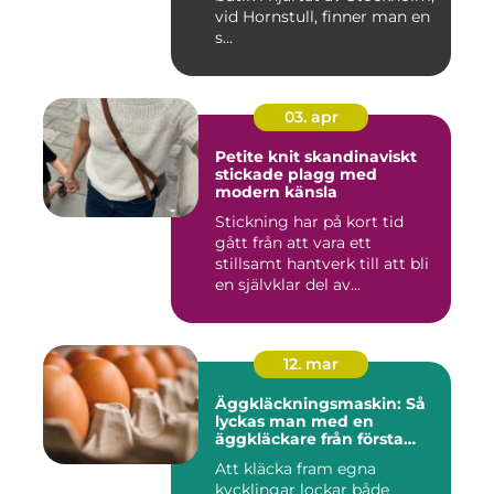
vid Hornstull, finner man en
s...
03. apr
Petite knit skandinaviskt
stickade plagg med
modern känsla
Stickning har på kort tid
gått från att vara ett
stillsamt hantverk till att bli
en självklar del av...
12. mar
Äggkläckningsmaskin: Så
lyckas man med en
äggkläckare från första
ägget
Att kläcka fram egna
kycklingar lockar både