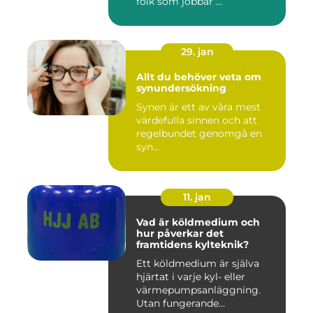
folk som jobbar ...
29. jan
Allt du behöver veta om
synundersökning
Synen är ett av våra mest
värdefulla sinnen och att
regelbundet genomgå en
syn...
11. jan
Vad är köldmedium och
hur påverkar det
framtidens kylteknik?
Ett köldmedium är själva
hjärtat i varje kyl- eller
värmepumpsanläggning.
Utan fungerande