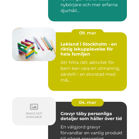
nybörjare och mer erfarna
djurhåll...
09. mar
Lekland i Stockholm - en
riktig lekupplevelse för
hela familjen
Att hitta rätt aktivitet för
barn kan vara en utmaning,
särskilt i en storstad med
m&...
04. mar
Gravyr täby personliga
detaljer som håller över tid
En välgjord gravyr
förvandlar en vanlig produkt
till något personligt,