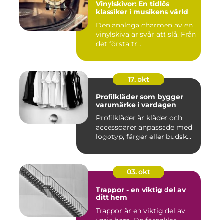
Vinylskivor: En tidlös
klassiker i musikens värld
Den analoga charmen av en
vinylskiva är svår att slå. Från
det första tr...
17. okt
Profilkläder som bygger
varumärke i vardagen
Profilkläder är kläder och
accessoarer anpassade med
logotyp, färger eller budsk...
03. okt
Trappor - en viktig del av
ditt hem
Trappor är en viktig del av