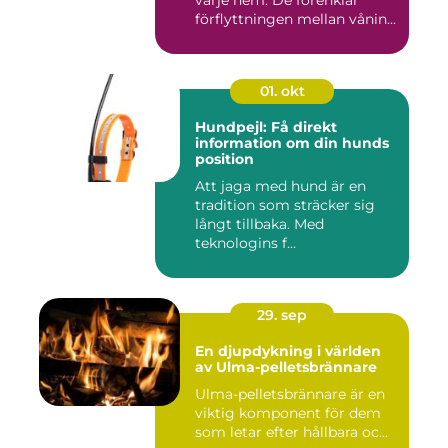
varje hem. De förenklar
förflyttningen mellan vånin...
01. okt
Hundpejl: Få direkt
information om din hunds
position
Att jaga med hund är en
tradition som sträcker sig
långt tillbaka. Med
teknologins f...
29. sep
En djupdykning i världen
av Ulma-pelletsbrännare
Ulma-pelletsbrännare är en
viktig komponent för dem
som letar efter hållbara oc...