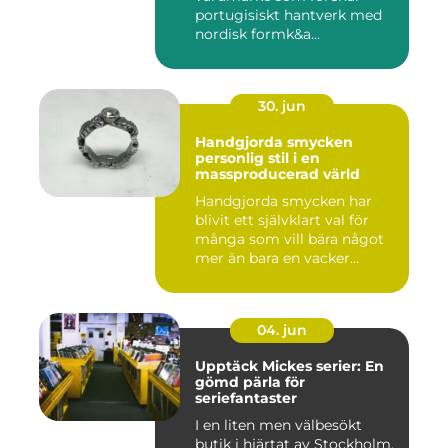
portugisiskt hantverk med
nordisk formk&a...
30. jun
Handgjorda smycken
personlig stil i en
massproducerad värld
Handgjorda smycken har
blivit ett självklart val för
många som vill bära något
mer än bara en vacker...
04. jun
Upptäck Mickes serier: En
gömd pärla för
seriefantaster
I en liten men välbesökt
butik i hjärtat av Stockholm,