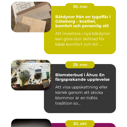
30. nov
Båtdynor från en tygaffär i
Göteborg – kvalitet,
komfort och personlig stil
Att investera i nya båtdynor
kan göra stor skillnad för
både komfort och stil ...
29. nov
Blomsterbud i Åhus: En
färgsprakande upplevelse
Att visa uppskattning eller
kärlek genom att skicka
blommor är en tidlös
tradition so...
30. okt