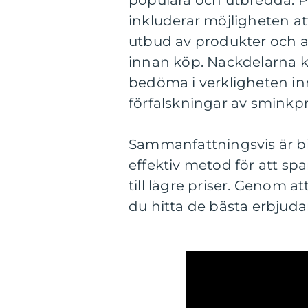
populära och utbredda. Po
inkluderar möjligheten att 
utbud av produkter och a
innan köp. Nackdelarna k
bedöma i verkligheten inn
förfalskningar av sminkp
Sammanfattningsvis är bil
effektiv metod för att spa
till lägre priser. Genom 
du hitta de bästa erbjud