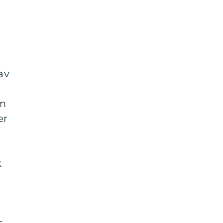
av
om
er
k