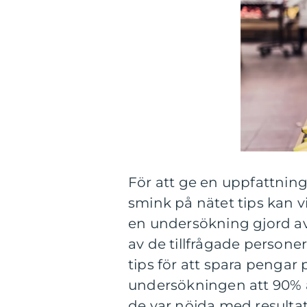
För att ge en uppfattning
smink på nätet tips kan vi
en undersökning gjord av
av de tillfrågade personer
tips för att spara penga
undersökningen att 90% a
de var nöjda med resultat