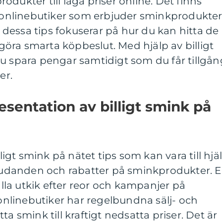
dukter till låga priser online. Det finns
nlinebutiker som erbjuder sminkprodukte
ch dessa tips fokuserar på hur du kan hitta de
öra smarta köpbeslut. Med hjälp av billigt
u spara pengar samtidigt som du får tillgån
er.
sentation av billigt smink på
lligt smink på nätet tips som kan vara till hjä
rbjudanden och rabatter på sminkprodukter. 
hålla utkik efter reor och kampanjer på
linebutiker har regelbundna sälj- och
ta smink till kraftigt nedsatta priser. Det är