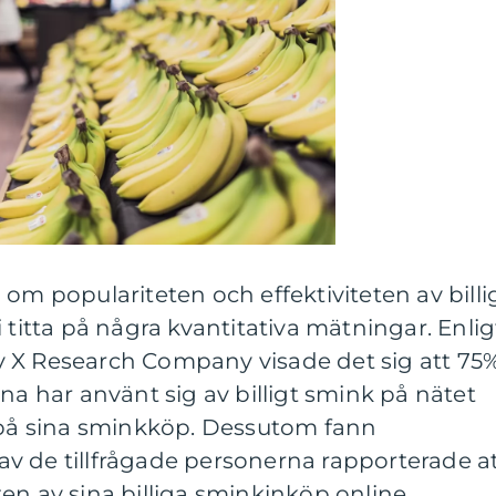
 om populariteten och effektiviteten av billi
 titta på några kvantitativa mätningar. Enlig
 X Research Company visade det sig att 75
na har använt sig av billigt smink på nätet
r på sina sminkköp. Dessutom fann
v de tillfrågade personerna rapporterade a
en av sina billiga sminkinköp online.