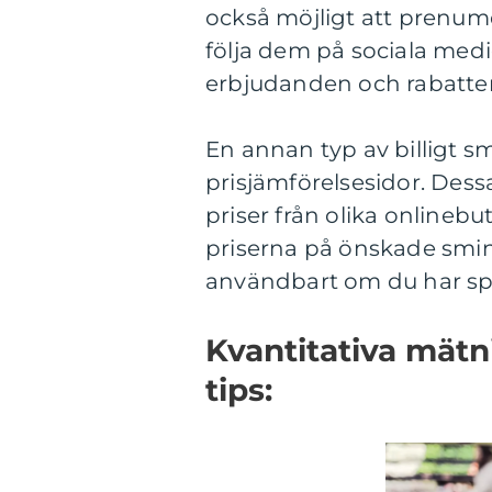
också möjligt att prenum
följa dem på sociala medi
erbjudanden och rabatter
En annan typ av billigt s
prisjämförelsesidor. Des
priser från olika onlinebu
priserna på önskade smin
användbart om du har spe
Kvantitativa mätn
tips: