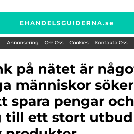
EHANDELSGUIDERNA.
se
Annonsering
Om Oss
Cookies
Kontakta Oss
a människor söker
att spara pengar oc
 till ett stort utbud
v produkter