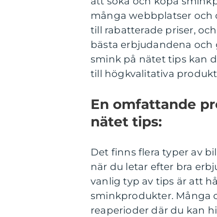
att söka och köpa sminkpro
många webbplatser och o
till rabatterade priser, o
bästa erbjudandena och g
smink på nätet tips kan d
till högkvalitativa produkt
En omfattande pre
nätet tips:
Det finns flera typer av bi
när du letar efter bra e
vanlig typ av tips är att 
sminkprodukter. Många on
reaperioder där du kan hit