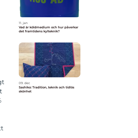
11. jan
Vad är köldmedium och hur påverkar
det framtidens kylteknik?
gt
09. dec
Sashiko: Tradition, teknik och tidlös
t
skönhet
%
tt