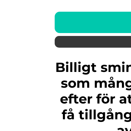
Billigt smink på nätet är något
som mång
efter för 
få tillgång
a