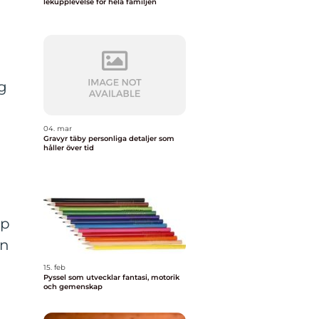
lekupplevelse för hela familjen
r
g
04. mar
Gravyr täby personliga detaljer som
håller över tid
lp
En
15. feb
Pyssel som utvecklar fantasi, motorik
och gemenskap