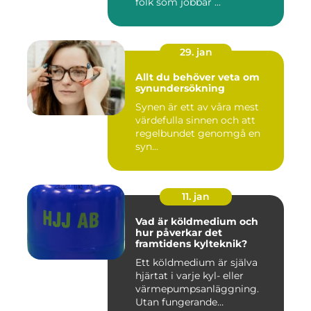
folk som jobbar ...
29. jan
Allt du behöver veta om
synundersökning
Synen är ett av våra mest
värdefulla sinnen och att
regelbundet genomgå en
syn...
11. jan
Vad är köldmedium och
hur påverkar det
framtidens kylteknik?
Ett köldmedium är själva
hjärtat i varje kyl- eller
värmepumpsanläggning.
Utan fungerande