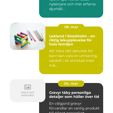
nybörjare och mer erfarna
djurhåll...
09. mar
Lekland i Stockholm - en
riktig lekupplevelse för
hela familjen
Att hitta rätt aktivitet för
barn kan vara en utmaning,
särskilt i en storstad med
m&...
04. mar
Gravyr täby personliga
detaljer som håller över tid
En välgjord gravyr
förvandlar en vanlig produkt