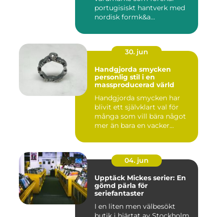
portugisiskt hantverk med
nordisk formk&a...
30. jun
Handgjorda smycken
personlig stil i en
massproducerad värld
Handgjorda smycken har
blivit ett självklart val för
många som vill bära något
mer än bara en vacker...
04. jun
Upptäck Mickes serier: En
gömd pärla för
seriefantaster
I en liten men välbesökt
butik i hjärtat av Stockholm,