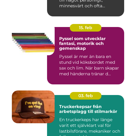
till något personligt,
minnesvärt och ofta
känslomäs...
15. feb
Pyssel som utvecklar
fantasi, motorik och
gemenskap
Pyssel är mer än bara en
stund vid köksbordet med
sax och lim. När barn skapar
med händerna tränar d...
03. feb
Truckerkepsar från
arbetsplagg till stilmarkör
En truckerkeps har länge
varit ett självklart val för
lastbilsförare, mekaniker och