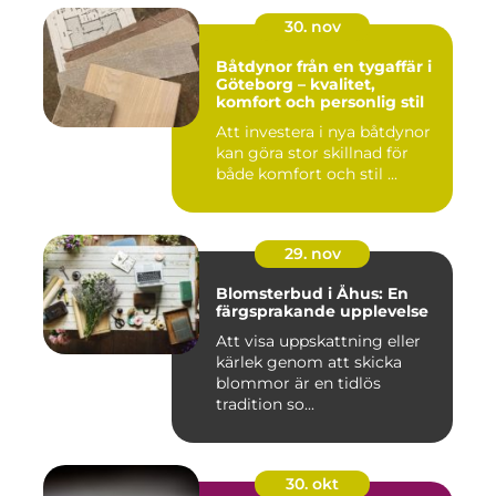
30. nov
Båtdynor från en tygaffär i
Göteborg – kvalitet,
komfort och personlig stil
Att investera i nya båtdynor
kan göra stor skillnad för
både komfort och stil ...
29. nov
Blomsterbud i Åhus: En
färgsprakande upplevelse
Att visa uppskattning eller
kärlek genom att skicka
blommor är en tidlös
tradition so...
30. okt