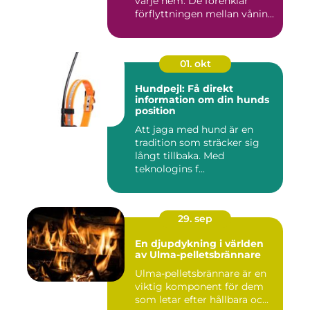
varje hem. De förenklar
förflyttningen mellan vånin...
01. okt
Hundpejl: Få direkt
information om din hunds
position
Att jaga med hund är en
tradition som sträcker sig
långt tillbaka. Med
teknologins f...
29. sep
En djupdykning i världen
av Ulma-pelletsbrännare
Ulma-pelletsbrännare är en
viktig komponent för dem
som letar efter hållbara oc...