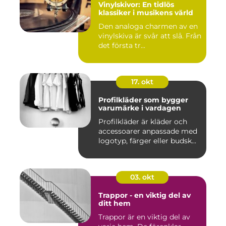
Vinylskivor: En tidlös
klassiker i musikens värld
Den analoga charmen av en
vinylskiva är svår att slå. Från
det första tr...
17. okt
Profilkläder som bygger
varumärke i vardagen
Profilkläder är kläder och
accessoarer anpassade med
logotyp, färger eller budsk...
03. okt
Trappor - en viktig del av
ditt hem
Trappor är en viktig del av