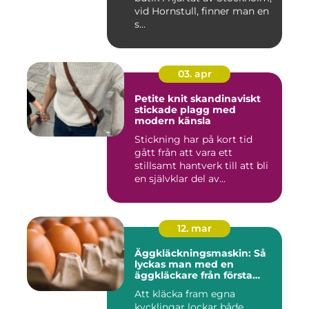
vid Hornstull, finner man en
s...
03. apr
Petite knit skandinaviskt
stickade plagg med
modern känsla
Stickning har på kort tid
gått från att vara ett
stillsamt hantverk till att bli
en självklar del av...
12. mar
Äggkläckningsmaskin: Så
lyckas man med en
äggkläckare från första
ägget
Att kläcka fram egna
kycklingar lockar både