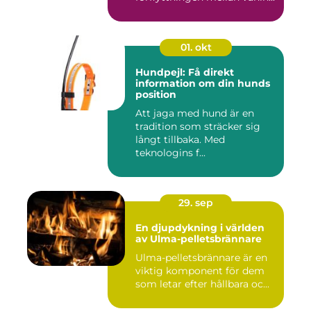
01. okt
Hundpejl: Få direkt
information om din hunds
position
Att jaga med hund är en
tradition som sträcker sig
långt tillbaka. Med
teknologins f...
29. sep
En djupdykning i världen
av Ulma-pelletsbrännare
Ulma-pelletsbrännare är en
viktig komponent för dem
som letar efter hållbara oc...