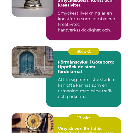
Smyckesdelar: Konst och
kreativitet
Smyckestillverkning är en
konstform som kombinerar
kreativitet,
hantverksskicklighet och
noggra...
30. okt
Förmånscykel i Göteborg:
Upptäck de stora
fördelarna!
Att ta sig fram i storstaden
kan ofta kännas som en
utmaning med både trafik
och parkerin...
17. okt
Vinylskivor: En tidlös