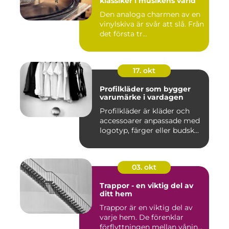
klassiker i musikens värld
Den analoga charmen av en
vinylskiva är svår att slå. Från
det första tr...
17. okt
Profilkläder som bygger
varumärke i vardagen
Profilkläder är kläder och
accessoarer anpassade med
logotyp, färger eller budsk...
03. okt
Trappor - en viktig del av
ditt hem
Trappor är en viktig del av
varje hem. De förenklar
förflyttningen mellan vånin...