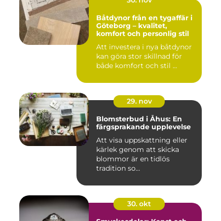
30. nov
Båtdynor från en tygaffär i
Göteborg – kvalitet,
komfort och personlig stil
Att investera i nya båtdynor
kan göra stor skillnad för
både komfort och stil ...
29. nov
Blomsterbud i Åhus: En
färgsprakande upplevelse
Att visa uppskattning eller
kärlek genom att skicka
blommor är en tidlös
tradition so...
30. okt