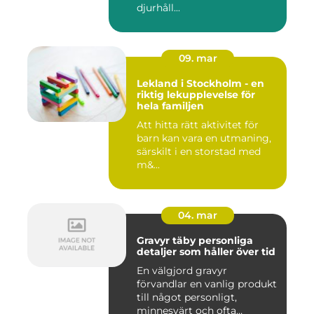
djurhåll...
09. mar
Lekland i Stockholm - en
riktig lekupplevelse för
hela familjen
Att hitta rätt aktivitet för
barn kan vara en utmaning,
särskilt i en storstad med
m&...
04. mar
Gravyr täby personliga
detaljer som håller över tid
En välgjord gravyr
förvandlar en vanlig produkt
till något personligt,
minnesvärt och ofta