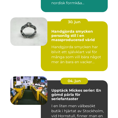
nordisk formk&a...
30. jun
Handgjorda smycken
personlig stil i en
massproducerad värld
Handgjorda smycken har
blivit ett självklart val för
många som vill bära något
mer än bara en vacker...
04. jun
Upptäck Mickes serier: En
gömd pärla för
seriefantaster
I en liten men välbesökt
butik i hjärtat av Stockholm,
vid Hornstull, finner man en