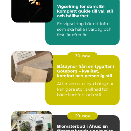
Vigselring för dam: En
komplett guide till val, stil
och hållbarhet
En vigselring bär ett löfte
som ska hålla i vardag och
fest, år efter år...
30. nov
Båtdynor från en tygaffär i
Göteborg – kvalitet,
komfort och personlig stil
Att investera i nya båtdynor
kan göra stor skillnad för
både komfort och stil ...
29. nov
Blomsterbud i Åhus: En