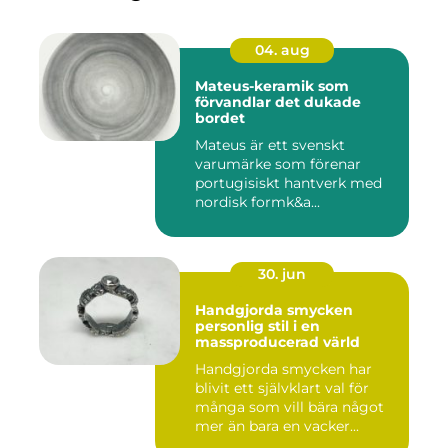
04. aug
Mateus-keramik som
förvandlar det dukade
bordet
Mateus är ett svenskt
varumärke som förenar
portugisiskt hantverk med
nordisk formk&a...
30. jun
Handgjorda smycken
personlig stil i en
massproducerad värld
Handgjorda smycken har
blivit ett självklart val för
många som vill bära något
mer än bara en vacker...