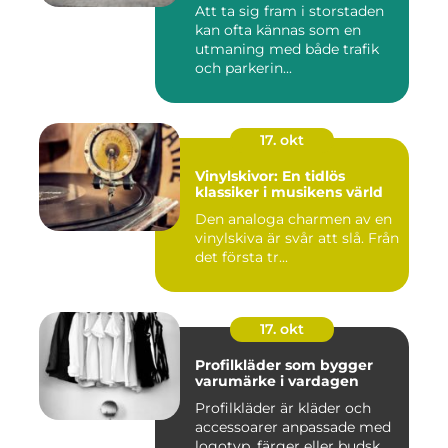
Att ta sig fram i storstaden
kan ofta kännas som en
utmaning med både trafik
och parkerin...
17. okt
Vinylskivor: En tidlös
klassiker i musikens värld
Den analoga charmen av en
vinylskiva är svår att slå. Från
det första tr...
17. okt
Profilkläder som bygger
varumärke i vardagen
Profilkläder är kläder och
accessoarer anpassade med
logotyp, färger eller budsk...