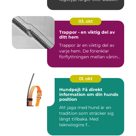
03. okt
Trappor - en viktig del av
ditt hem
Trappor är en viktig del av
varje hem. De förenklar
förflyttningen mellan vånin...
01. okt
Hundpejl: Få direkt
information om din hunds
position
Att jaga med hund är en
tradition som sträcker sig
långt tillbaka. Med
teknologins f...