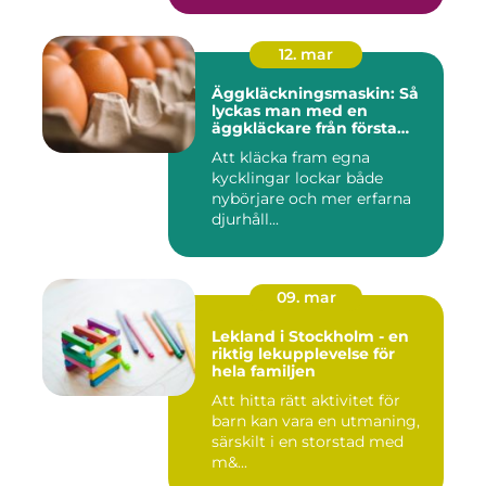
12. mar
Äggkläckningsmaskin: Så
lyckas man med en
äggkläckare från första
ägget
Att kläcka fram egna
kycklingar lockar både
nybörjare och mer erfarna
djurhåll...
09. mar
Lekland i Stockholm - en
riktig lekupplevelse för
hela familjen
Att hitta rätt aktivitet för
barn kan vara en utmaning,
särskilt i en storstad med
m&...