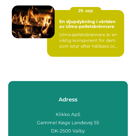
29. sep
En djupdykning i världen
av Ulma-pelletsbrännare
Ulma-pelletsbrännare är en
viktig komponent för dem
som letar efter hållbara oc...
Adress