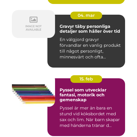
04. mar
Gravyr täby personliga
detaljer som håller över tid
En välgjord gravyr
förvandlar en vanlig produkt
till något personligt,
minnesvärt och ofta
känslomäs...
15. feb
Pyssel som utvecklar
fantasi, motorik och
gemenskap
Pyssel är mer än bara en
stund vid köksbordet med
sax och lim. När barn skapar
med händerna tränar d...