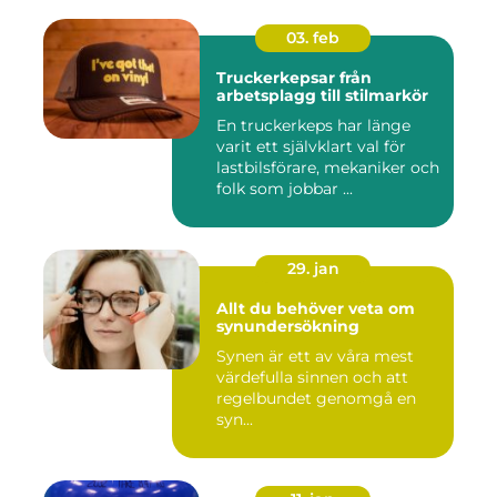
03. feb
Truckerkepsar från
arbetsplagg till stilmarkör
En truckerkeps har länge
varit ett självklart val för
lastbilsförare, mekaniker och
folk som jobbar ...
29. jan
Allt du behöver veta om
synundersökning
Synen är ett av våra mest
värdefulla sinnen och att
regelbundet genomgå en
syn...