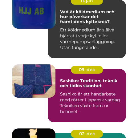
11. jan
Vad är köldmedium och
hur påverkar det
framtidens kylteknik?
Ett köldmedium är själva
hjärtat i varje kyl- eller
värmepumpsanläggning.
Utan fungerande
köldmedier...
09. dec
Sashiko: Tradition, teknik
och tidlös skönhet
Sashiko är ett handarbete
med rötter i japansk vardag.
Tekniken växte fram ur
behovet...
02. dec