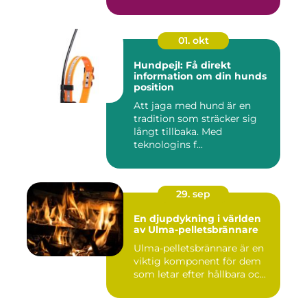
01. okt
Hundpejl: Få direkt
information om din hunds
position
Att jaga med hund är en
tradition som sträcker sig
långt tillbaka. Med
teknologins f...
29. sep
En djupdykning i världen
av Ulma-pelletsbrännare
Ulma-pelletsbrännare är en
viktig komponent för dem
som letar efter hållbara oc...