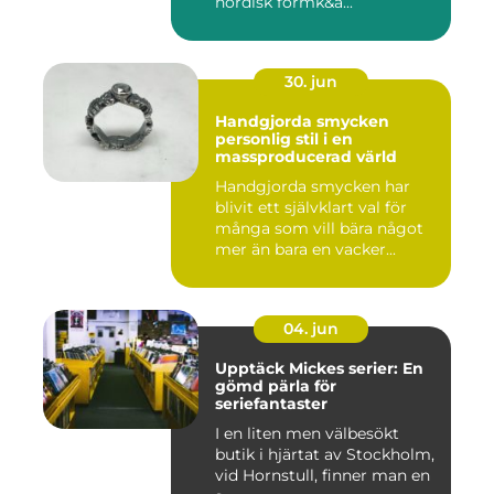
nordisk formk&a...
30. jun
Handgjorda smycken
personlig stil i en
massproducerad värld
Handgjorda smycken har
blivit ett självklart val för
många som vill bära något
mer än bara en vacker...
04. jun
Upptäck Mickes serier: En
gömd pärla för
seriefantaster
I en liten men välbesökt
butik i hjärtat av Stockholm,
vid Hornstull, finner man en