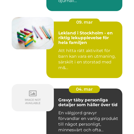
djurhåll...
09. mar
Lekland i Stockholm - en
riktig lekupplevelse för
hela familjen
Att hitta rätt aktivitet för
barn kan vara en utmaning,
särskilt i en storstad med
m&...
04. mar
Gravyr täby personliga
detaljer som håller över tid
En välgjord gravyr
förvandlar en vanlig produkt
till något personligt,
minnesvärt och ofta