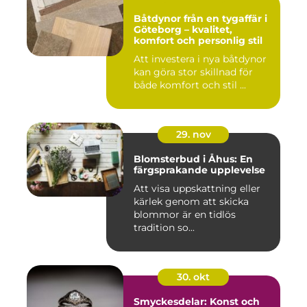
Båtdynor från en tygaffär i
Göteborg – kvalitet,
komfort och personlig stil
Att investera i nya båtdynor
kan göra stor skillnad för
både komfort och stil ...
29. nov
Blomsterbud i Åhus: En
färgsprakande upplevelse
Att visa uppskattning eller
kärlek genom att skicka
blommor är en tidlös
tradition so...
30. okt
Smyckesdelar: Konst och