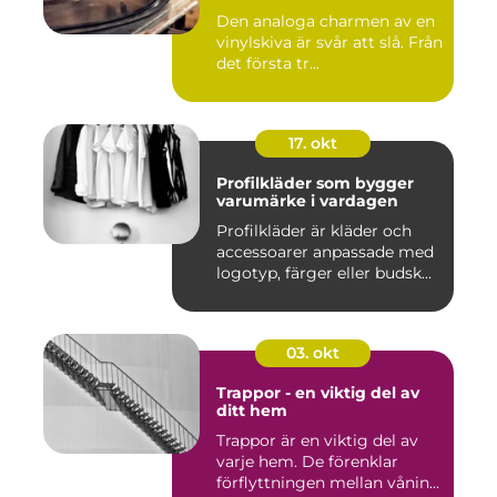
Den analoga charmen av en
vinylskiva är svår att slå. Från
det första tr...
17. okt
Profilkläder som bygger
varumärke i vardagen
Profilkläder är kläder och
accessoarer anpassade med
logotyp, färger eller budsk...
03. okt
Trappor - en viktig del av
ditt hem
Trappor är en viktig del av
varje hem. De förenklar
förflyttningen mellan vånin...