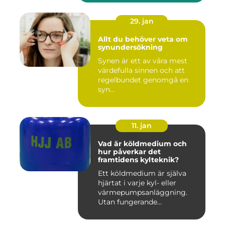
29. jan
Allt du behöver veta om
synundersökning
Synen är ett av våra mest
värdefulla sinnen och att
regelbundet genomgå en
syn...
11. jan
Vad är köldmedium och
hur påverkar det
framtidens kylteknik?
Ett köldmedium är själva
hjärtat i varje kyl- eller
värmepumpsanläggning.
Utan fungerande
köldmedier...