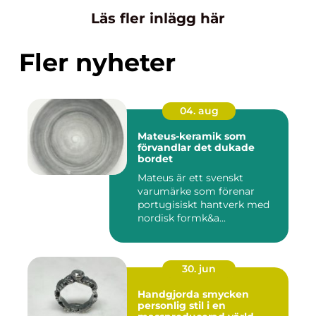
Läs fler inlägg här
Fler nyheter
04. aug
Mateus-keramik som
förvandlar det dukade
bordet
Mateus är ett svenskt
varumärke som förenar
portugisiskt hantverk med
nordisk formk&a...
30. jun
Handgjorda smycken
personlig stil i en