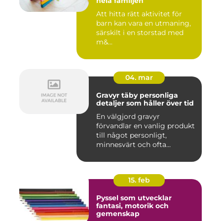
hela familjen
Att hitta rätt aktivitet för
barn kan vara en utmaning,
särskilt i en storstad med
m&...
04. mar
Gravyr täby personliga
detaljer som håller över tid
En välgjord gravyr
förvandlar en vanlig produkt
till något personligt,
minnesvärt och ofta
känslomäs...
15. feb
Pyssel som utvecklar
fantasi, motorik och
gemenskap