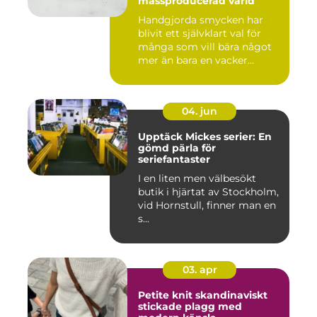
massproducerad värld
Handgjorda smycken har
blivit ett självklart val för
många som vill bära något
mer än bara en vacker...
04. jun
Upptäck Mickes serier: En
gömd pärla för
seriefantaster
I en liten men välbesökt
butik i hjärtat av Stockholm,
vid Hornstull, finner man en
s...
03. apr
Petite knit skandinaviskt
stickade plagg med