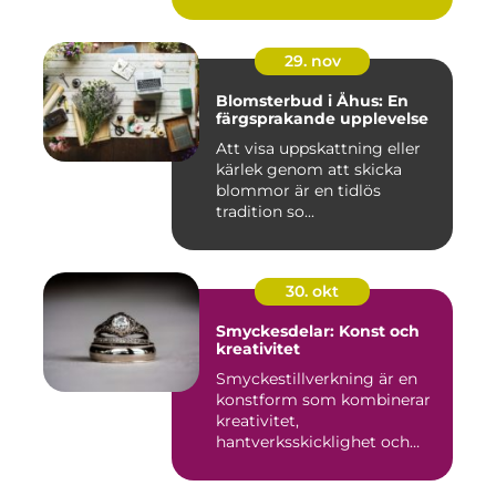
29. nov
Blomsterbud i Åhus: En
färgsprakande upplevelse
Att visa uppskattning eller
kärlek genom att skicka
blommor är en tidlös
tradition so...
30. okt
Smyckesdelar: Konst och
kreativitet
Smyckestillverkning är en
konstform som kombinerar
kreativitet,
hantverksskicklighet och
noggra...