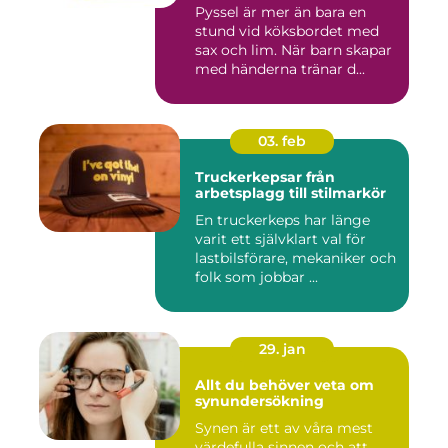
Pyssel är mer än bara en
stund vid köksbordet med
sax och lim. När barn skapar
med händerna tränar d...
03. feb
Truckerkepsar från
arbetsplagg till stilmarkör
En truckerkeps har länge
varit ett självklart val för
lastbilsförare, mekaniker och
folk som jobbar ...
29. jan
Allt du behöver veta om
synundersökning
Synen är ett av våra mest
värdefulla sinnen och att