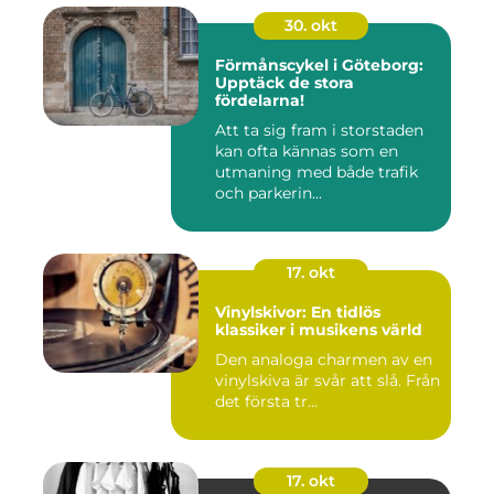
30. okt
Förmånscykel i Göteborg:
Upptäck de stora
fördelarna!
Att ta sig fram i storstaden
kan ofta kännas som en
utmaning med både trafik
och parkerin...
17. okt
Vinylskivor: En tidlös
klassiker i musikens värld
Den analoga charmen av en
vinylskiva är svår att slå. Från
det första tr...
17. okt