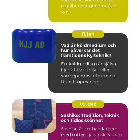
regelbundet genomgå en
syn...
11. jan
Vad är köldmedium och
hur påverkar det
framtidens kylteknik?
Ett köldmedium är själva
hjärtat i varje kyl- eller
värmepumpsanläggning.
Utan fungerande
köldmedier...
09. dec
Sashiko: Tradition, teknik
och tidlös skönhet
Sashiko är ett handarbete
med rötter i japansk vardag.