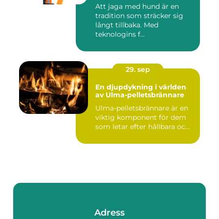
Att jaga med hund är en
tradition som sträcker sig
långt tillbaka. Med
teknologins f...
29. sep
En djupdykning i världen
av Ulma-pelletsbrännare
Ulma-pelletsbrännare är en
viktig komponent för dem
som letar efter hållbara oc...
Adress