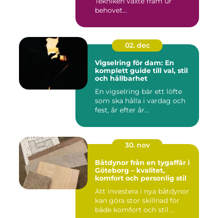
Tekniken växte fram ur
behovet...
02. dec
Vigselring för dam: En
komplett guide till val, stil
och hållbarhet
En vigselring bär ett löfte
som ska hålla i vardag och
fest, år efter år...
30. nov
Båtdynor från en tygaffär i
Göteborg – kvalitet,
komfort och personlig stil
Att investera i nya båtdynor
kan göra stor skillnad för
både komfort och stil ...