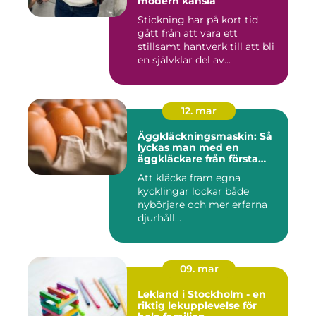
modern känsla
Stickning har på kort tid
gått från att vara ett
stillsamt hantverk till att bli
en självklar del av...
12. mar
Äggkläckningsmaskin: Så
lyckas man med en
äggkläckare från första
ägget
Att kläcka fram egna
kycklingar lockar både
nybörjare och mer erfarna
djurhåll...
09. mar
Lekland i Stockholm - en
riktig lekupplevelse för