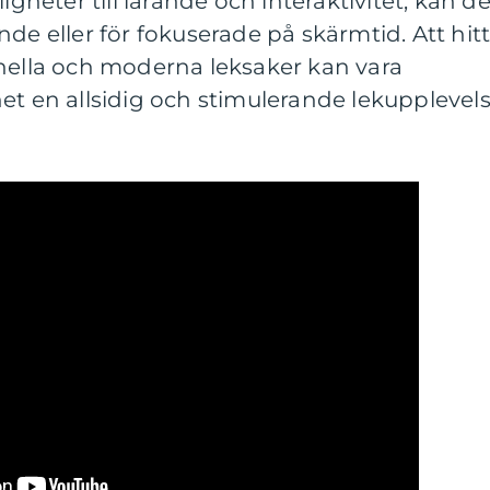
igheter till lärande och interaktivitet, kan d
de eller för fokuserade på skärmtid. Att hit
onella och moderna leksaker kan vara
et en allsidig och stimulerande lekupplevels