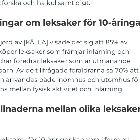
utforska och ha kul samtidigt.
ingar om leksaker för 10-åringa
ord av [KÄLLA] visade det sig att 85% av
r köper leksaker som främjar inlärning och
äldrar föredrar leksaker som är utmanande
arn. Av de tillfrågade föräldrarna sa 70% att
an användas både inomhus och utomhus fö
ns mellan fysisk aktivitet och inlärning.
llnaderna mellan olika leksake
leksaker för 10-åringar kan vara i form av