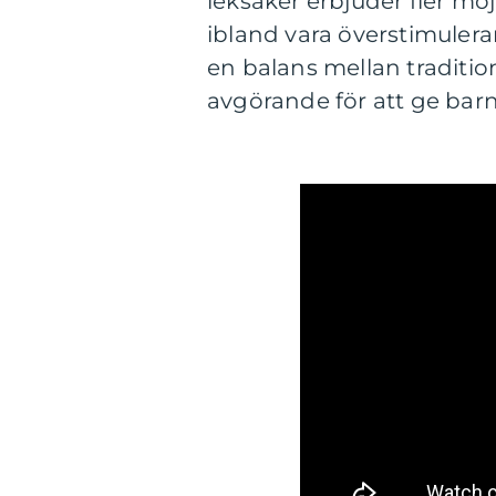
leksaker erbjuder fler möjl
ibland vara överstimuleran
en balans mellan traditi
avgörande för att ge barn