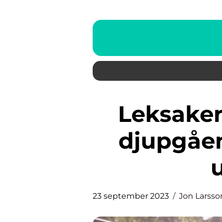
Leksaker för 10-åringar: En
djupgåen
23 september 2023
Jon Larsso