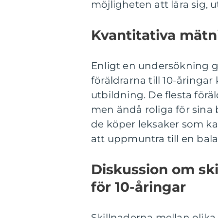
möjligheten att lära sig, 
Kvantitativa mätn
Enligt en undersökning gj
föräldrarna till 10-åringa
utbildning. De flesta för
men ändå roliga för sina b
de köper leksaker som k
att uppmuntra till en bala
Diskussion om ski
för 10-åringar
Skillnaderna mellan olika 