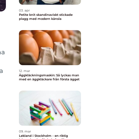
03. apr
Petite knit skandinaviskt stickade
plagg med modern känsla
na
a
12. mar
Äggkläckningsmaskin: Så lyckas man
med en äggkläckare från första ägget
09. mar
Lekland i Stockholm - en riktig