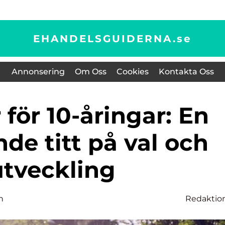
EHANDELSGUIDERNA.
se
Annonsering
Om Oss
Cookies
Kontakta Oss
de titt på val och
utveckling
n
Redaktio