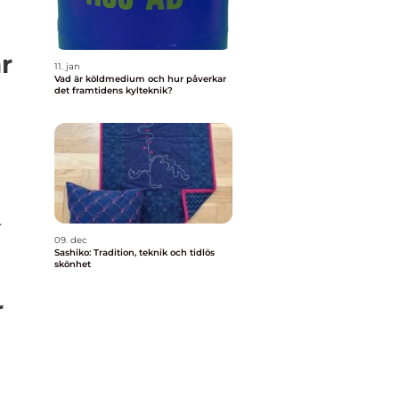
r
11. jan
Vad är köldmedium och hur påverkar
det framtidens kylteknik?
r
09. dec
Sashiko: Tradition, teknik och tidlös
skönhet
r