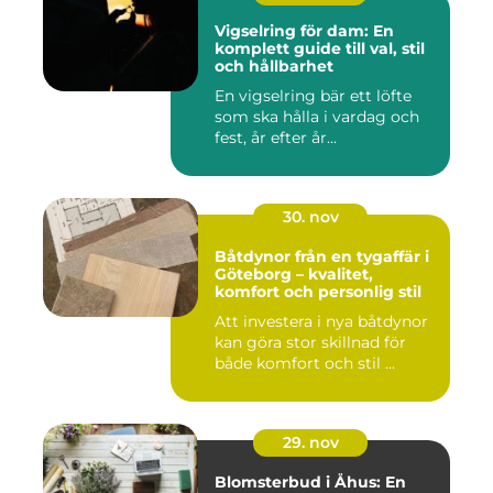
Vigselring för dam: En
komplett guide till val, stil
och hållbarhet
En vigselring bär ett löfte
som ska hålla i vardag och
fest, år efter år...
30. nov
Båtdynor från en tygaffär i
Göteborg – kvalitet,
komfort och personlig stil
Att investera i nya båtdynor
kan göra stor skillnad för
både komfort och stil ...
29. nov
Blomsterbud i Åhus: En