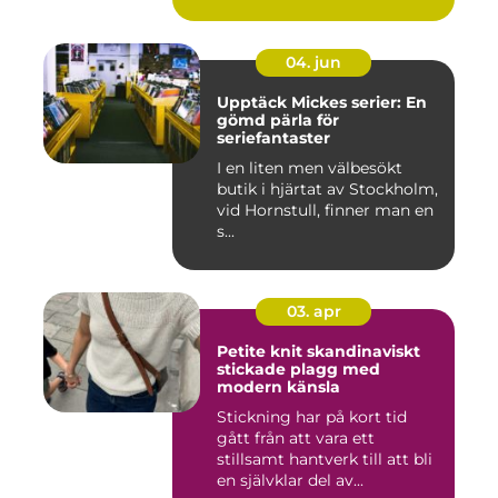
04. jun
Upptäck Mickes serier: En
gömd pärla för
seriefantaster
I en liten men välbesökt
butik i hjärtat av Stockholm,
vid Hornstull, finner man en
s...
03. apr
Petite knit skandinaviskt
stickade plagg med
modern känsla
Stickning har på kort tid
gått från att vara ett
stillsamt hantverk till att bli
en självklar del av...