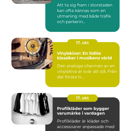
Att ta sig fram i storstaden
kan ofta kännas som en
utmaning med både trafik
och parkerin...
17. okt
Vinylskivor: En tidlös
klassiker i musikens värld
Den analoga charmen av en
vinylskiva är svår att slå. Från
det första tr...
17. okt
Profilkläder som bygger
varumärke i vardagen
Profilkläder är kläder och
accessoarer anpassade med