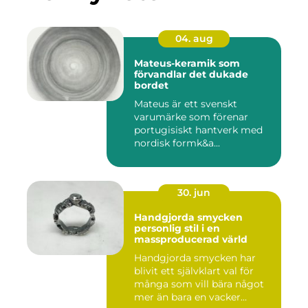
04. aug
Mateus-keramik som
förvandlar det dukade
bordet
Mateus är ett svenskt
varumärke som förenar
portugisiskt hantverk med
nordisk formk&a...
30. jun
Handgjorda smycken
personlig stil i en
massproducerad värld
Handgjorda smycken har
blivit ett självklart val för
många som vill bära något
mer än bara en vacker...