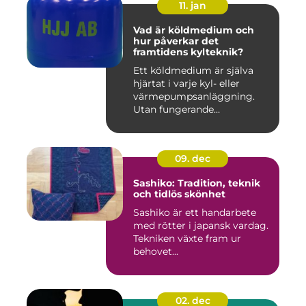
11. jan
Vad är köldmedium och
hur påverkar det
framtidens kylteknik?
Ett köldmedium är själva
hjärtat i varje kyl- eller
värmepumpsanläggning.
Utan fungerande
köldmedier...
09. dec
Sashiko: Tradition, teknik
och tidlös skönhet
Sashiko är ett handarbete
med rötter i japansk vardag.
Tekniken växte fram ur
behovet...
02. dec