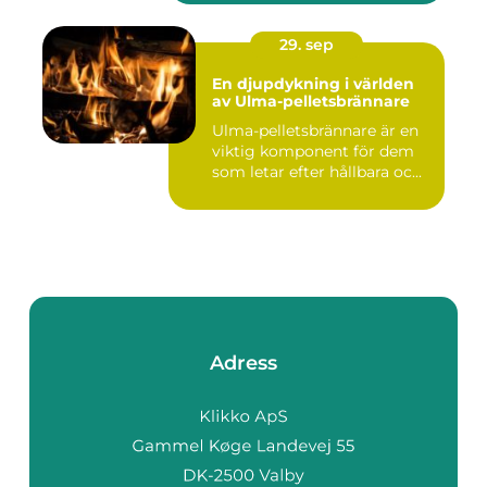
29. sep
En djupdykning i världen
av Ulma-pelletsbrännare
Ulma-pelletsbrännare är en
viktig komponent för dem
som letar efter hållbara oc...
Adress