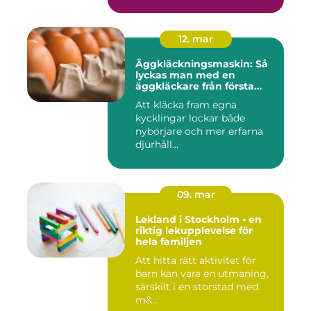
12. mar
Äggkläckningsmaskin: Så
lyckas man med en
äggkläckare från första
ägget
Att kläcka fram egna
kycklingar lockar både
nybörjare och mer erfarna
djurhåll...
09. mar
Lekland i Stockholm - en
riktig lekupplevelse för
hela familjen
Att hitta rätt aktivitet för
barn kan vara en utmaning,
särskilt i en storstad med
m&...