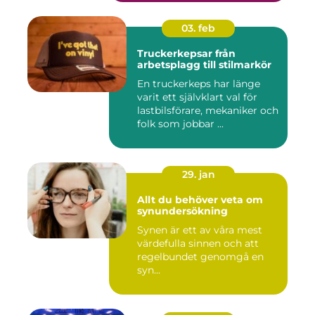
03. feb
Truckerkepsar från
arbetsplagg till stilmarkör
En truckerkeps har länge
varit ett självklart val för
lastbilsförare, mekaniker och
folk som jobbar ...
29. jan
Allt du behöver veta om
synundersökning
Synen är ett av våra mest
värdefulla sinnen och att
regelbundet genomgå en
syn...