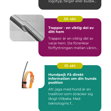
logotyp, färger eller budsk...
03. okt
Trappor - en viktig del av
ditt hem
Trappor är en viktig del av
varje hem. De förenklar
förflyttningen mellan vånin...
01. okt
Hundpejl: Få direkt
information om din hunds
position
Att jaga med hund är en
tradition som sträcker sig
långt tillbaka. Med
teknologins f...