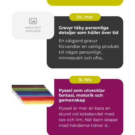
04. mar
Gravyr täby personliga
detaljer som håller över tid
En välgjord gravyr
förvandlar en vanlig produkt
till något personligt,
minnesvärt och ofta
känslomäs...
15. feb
Pyssel som utvecklar
fantasi, motorik och
gemenskap
Pyssel är mer än bara en
stund vid köksbordet med
sax och lim. När barn skapar
med händerna tränar d...