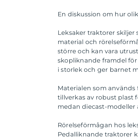
En diskussion om hur olika
Leksaker traktorer skiljer s
material och rörelseförmå
större och kan vara utru
skopliknande framdel för 
i storlek och ger barnet m
Materialen som används fö
tillverkas av robust plast 
medan diecast-modeller ä
Rörelseförmågan hos leks
Pedalliknande traktorer k