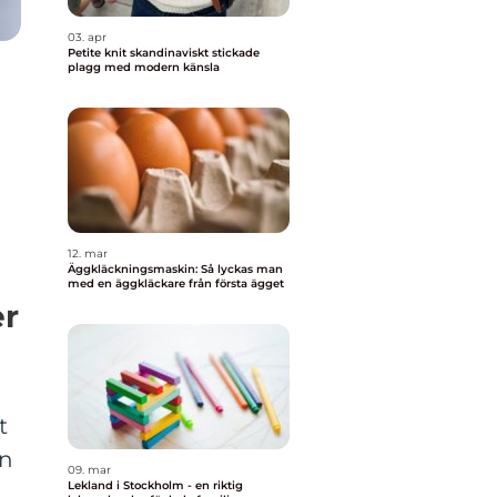
03. apr
Petite knit skandinaviskt stickade
plagg med modern känsla
a
12. mar
Äggkläckningsmaskin: Så lyckas man
med en äggkläckare från första ägget
er
t
in
09. mar
Lekland i Stockholm - en riktig