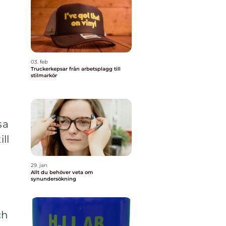
03. feb
Truckerkepsar från arbetsplagg till
stilmarkör
sa
ll
29. jan
Allt du behöver veta om
synundersökning
ch