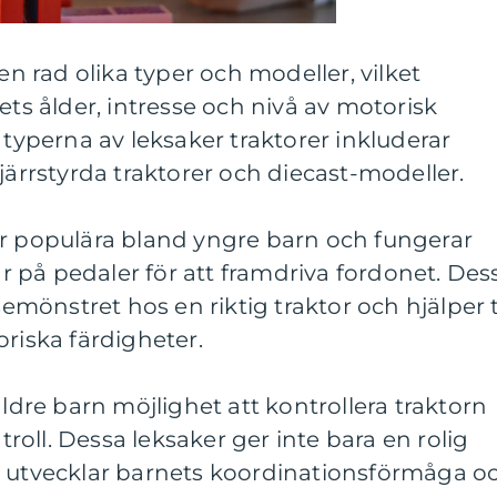
 en rad olika typer och modeller, vilket
ets ålder, intresse och nivå av motorisk
 typerna av leksaker traktorer inkluderar
järrstyrda traktorer och diecast-modeller.
är populära bland yngre barn och fungerar
 på pedaler för att framdriva fordonet. Des
semönstret hos en riktig traktor och hjälper ti
oriska färdigheter.
äldre barn möjlighet att kontrollera traktorn
oll. Dessa leksaker ger inte bara en rolig
å utvecklar barnets koordinationsförmåga o