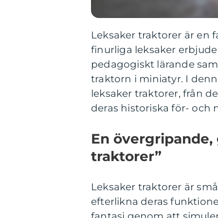
Leksaker traktorer är en f
finurliga leksaker erbjud
pedagogiskt lärande samt
traktorn i miniatyr. I den
leksaker traktorer, från d
deras historiska för- och 
En övergripande, 
traktorer”
Leksaker traktorer är små 
efterlikna deras funktione
fantasi genom att simuler