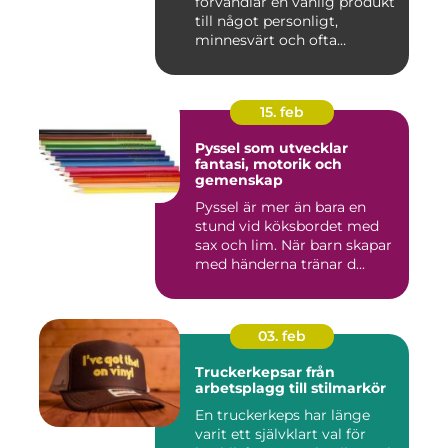
förvandlar en vanlig produkt
till något personligt,
minnesvärt och ofta
känslomäs...
15. feb
Pyssel som utvecklar
fantasi, motorik och
gemenskap
Pyssel är mer än bara en
stund vid köksbordet med
sax och lim. När barn skapar
med händerna tränar d...
03. feb
Truckerkepsar från
arbetsplagg till stilmarkör
En truckerkeps har länge
varit ett självklart val för