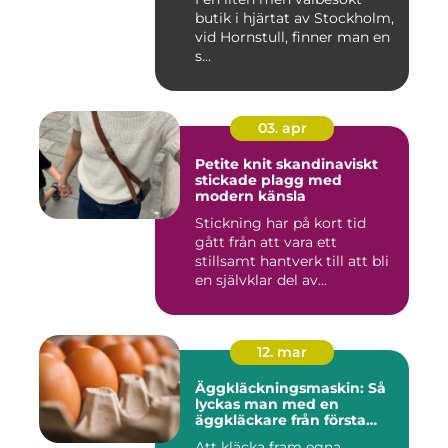
butik i hjärtat av Stockholm,
vid Hornstull, finner man en
s...
03. apr
Petite knit skandinaviskt
stickade plagg med
modern känsla
Stickning har på kort tid
gått från att vara ett
stillsamt hantverk till att bli
en självklar del av...
12. mar
Äggkläckningsmaskin: Så
lyckas man med en
äggkläckare från första
ägget
Att kläcka fram egna