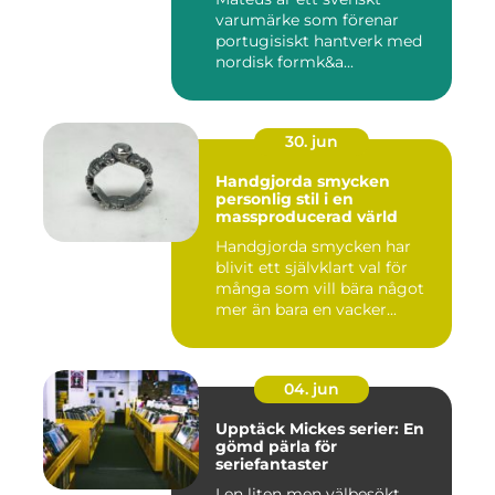
varumärke som förenar
portugisiskt hantverk med
nordisk formk&a...
30. jun
Handgjorda smycken
personlig stil i en
massproducerad värld
Handgjorda smycken har
blivit ett självklart val för
många som vill bära något
mer än bara en vacker...
04. jun
Upptäck Mickes serier: En
gömd pärla för
seriefantaster
I en liten men välbesökt