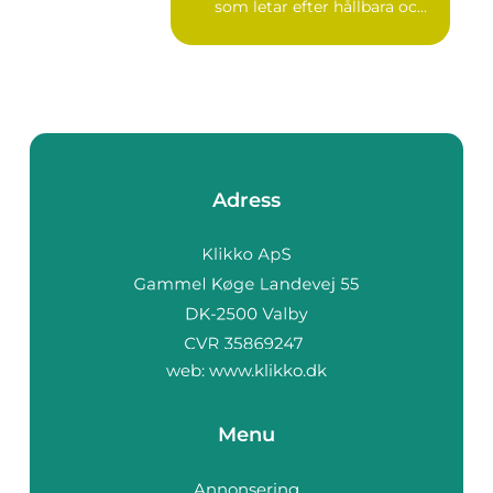
som letar efter hållbara oc...
Adress
web:
www.klikko.dk
Menu
Annonsering