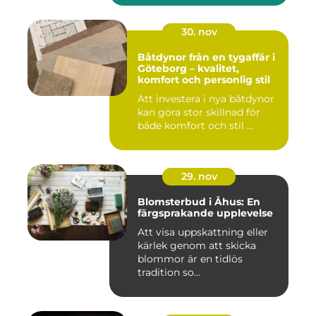
30. nov
Båtdynor från en tygaffär i
Göteborg – kvalitet,
komfort och personlig stil
Att investera i nya båtdynor
kan göra stor skillnad för
både komfort och stil ...
29. nov
Blomsterbud i Åhus: En
färgsprakande upplevelse
Att visa uppskattning eller
kärlek genom att skicka
blommor är en tidlös
tradition so...