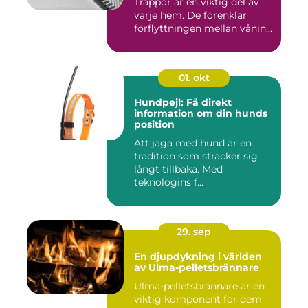
Trappor är en viktig del av
varje hem. De förenklar
förflyttningen mellan vånin...
01. okt
Hundpejl: Få direkt
information om din hunds
position
Att jaga med hund är en
tradition som sträcker sig
långt tillbaka. Med
teknologins f...
29. sep
En djupdykning i världen
av Ulma-pelletsbrännare
Ulma-pelletsbrännare är en
viktig komponent för dem