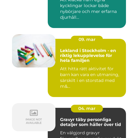
kycklingar lockar både
nybörjare och mer erfarna
djurhåll...
09. mar
Lekland i Stockholm - en
riktig lekupplevelse för
hela familjen
Att hitta rätt aktivitet för
barn kan vara en utmaning,
särskilt i en storstad med
m&...
04. mar
Gravyr täby personliga
detaljer som håller över tid
En välgjord gravyr