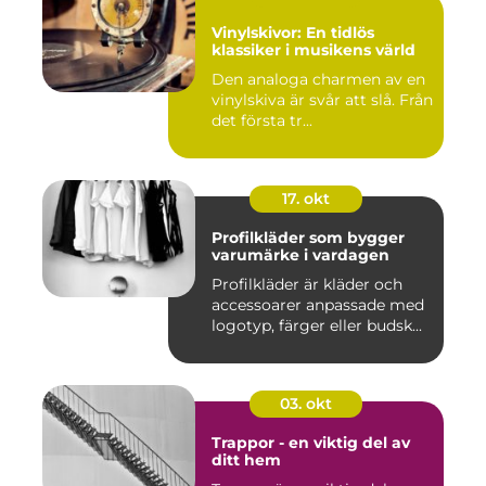
Vinylskivor: En tidlös
klassiker i musikens värld
Den analoga charmen av en
vinylskiva är svår att slå. Från
det första tr...
17. okt
Profilkläder som bygger
varumärke i vardagen
Profilkläder är kläder och
accessoarer anpassade med
logotyp, färger eller budsk...
03. okt
Trappor - en viktig del av
ditt hem