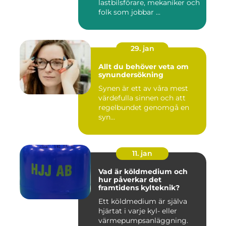
lastbilsförare, mekaniker och
folk som jobbar ...
29. jan
Allt du behöver veta om
synundersökning
Synen är ett av våra mest
värdefulla sinnen och att
regelbundet genomgå en
syn...
11. jan
Vad är köldmedium och
hur påverkar det
framtidens kylteknik?
Ett köldmedium är själva
hjärtat i varje kyl- eller
värmepumpsanläggning.