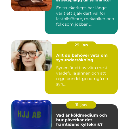
En truckerkeps har länge
varit ett självklart val för
lastbilsförare, mekaniker och
folk som jobbar ...
29. jan
Allt du behöver veta om
synundersökning
Synen är ett av våra mest
värdefulla sinnen och att
regelbundet genomgå en
syn...
11. jan
Vad är köldmedium och
hur påverkar det
framtidens kylteknik?