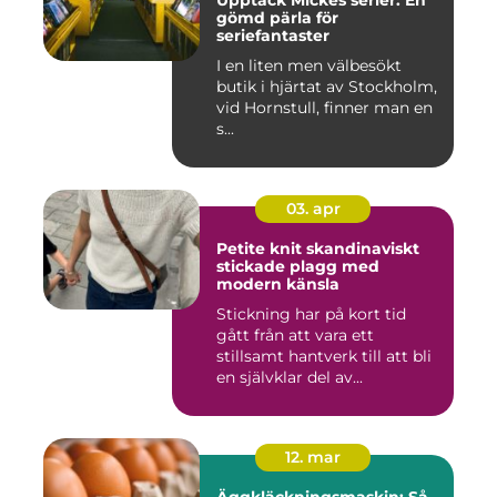
gömd pärla för
seriefantaster
I en liten men välbesökt
butik i hjärtat av Stockholm,
vid Hornstull, finner man en
s...
03. apr
Petite knit skandinaviskt
stickade plagg med
modern känsla
Stickning har på kort tid
gått från att vara ett
stillsamt hantverk till att bli
en självklar del av...
12. mar
Äggkläckningsmaskin: Så