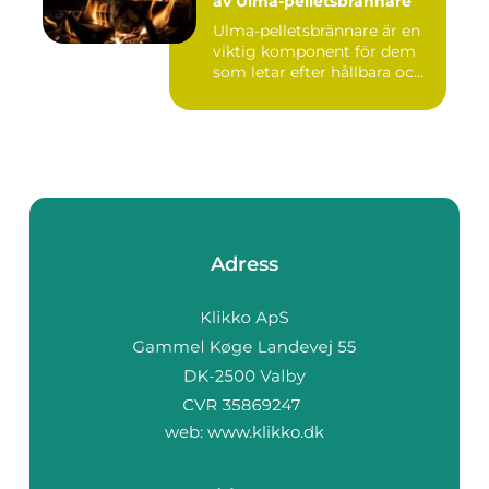
av Ulma-pelletsbrännare
Ulma-pelletsbrännare är en
viktig komponent för dem
som letar efter hållbara oc...
Adress
web:
www.klikko.dk