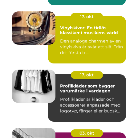
17. okt
Vinylskivor: En tidlös
klassiker i musikens värld
Den analoga charmen av en
vinylskiva är svår att slå. Från
det första tr...
17. okt
Profilkläder som bygger
varumärke i vardagen
Profilkläder är kläder och
accessoarer anpassade med
logotyp, färger eller budsk...
03. okt