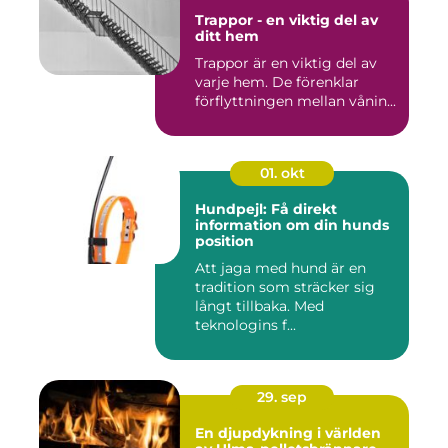
Trappor - en viktig del av
ditt hem
Trappor är en viktig del av
varje hem. De förenklar
förflyttningen mellan vånin...
01. okt
Hundpejl: Få direkt
information om din hunds
position
Att jaga med hund är en
tradition som sträcker sig
långt tillbaka. Med
teknologins f...
29. sep
En djupdykning i världen