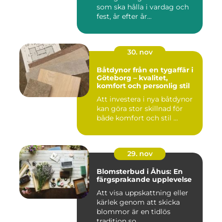
som ska hålla i vardag och
fest, år efter år...
30. nov
Båtdynor från en tygaffär i
Göteborg – kvalitet,
komfort och personlig stil
Att investera i nya båtdynor
kan göra stor skillnad för
både komfort och stil ...
29. nov
Blomsterbud i Åhus: En
färgsprakande upplevelse
Att visa uppskattning eller
kärlek genom att skicka
blommor är en tidlös
tradition so...