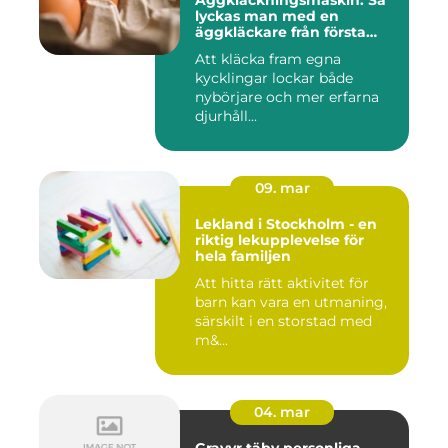
lyckas man med en
äggkläckare från första
ägget
Att kläcka fram egna
kycklingar lockar både
nybörjare och mer erfarna
djurhåll...
09. mar
Lekland i Stockholm - en
riktig lekupplevelse för
hela familjen
Att hitta rätt aktivitet för
barn kan vara en utmaning,
särskilt i en storstad med
m&...
04. mar
Gravyr täby personliga