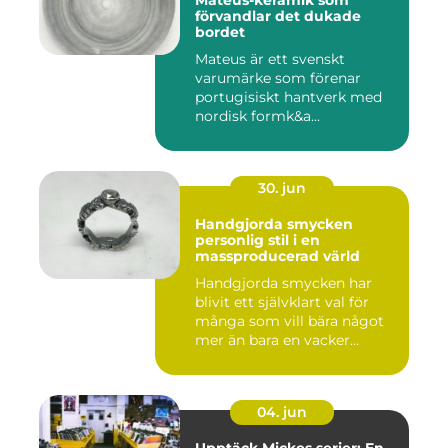
förvandlar det dukade
bordet
Mateus är ett svenskt
varumärke som förenar
portugisiskt hantverk med
nordisk formk&a...
30. jun
Handgjorda smycken
personlig stil i en
massproducerad värld
Handgjorda smycken har
blivit ett självklart val för
många som vill bära något
mer än bara en vacker...
04. jun
Upptäck Mickes serier: En