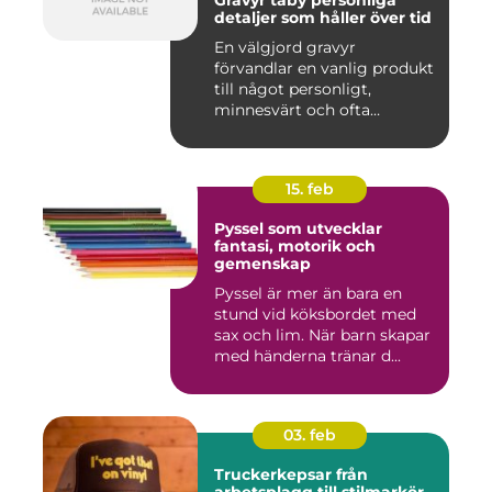
detaljer som håller över tid
En välgjord gravyr
förvandlar en vanlig produkt
till något personligt,
minnesvärt och ofta
känslomäs...
15. feb
Pyssel som utvecklar
fantasi, motorik och
gemenskap
Pyssel är mer än bara en
stund vid köksbordet med
sax och lim. När barn skapar
med händerna tränar d...
03. feb
Truckerkepsar från
arbetsplagg till stilmarkör