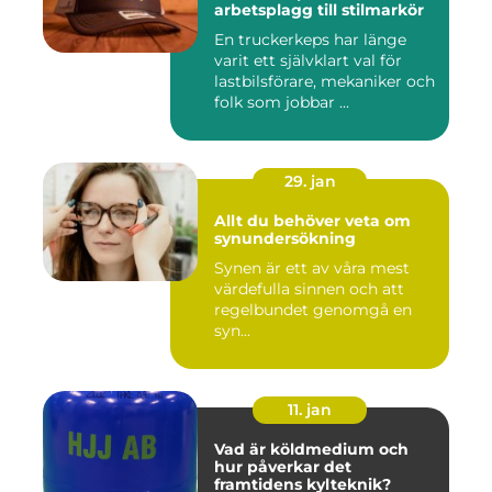
arbetsplagg till stilmarkör
En truckerkeps har länge
varit ett självklart val för
lastbilsförare, mekaniker och
folk som jobbar ...
29. jan
Allt du behöver veta om
synundersökning
Synen är ett av våra mest
värdefulla sinnen och att
regelbundet genomgå en
syn...
11. jan
Vad är köldmedium och
hur påverkar det
framtidens kylteknik?