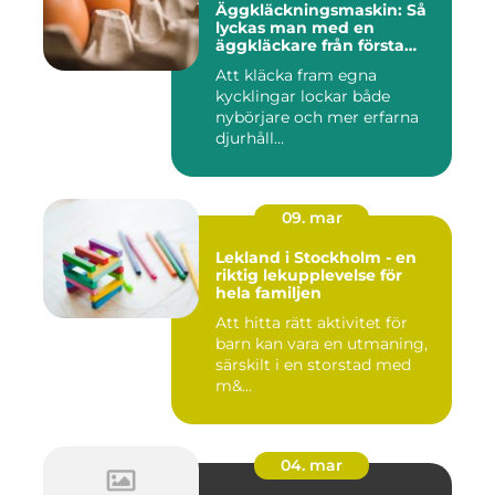
Äggkläckningsmaskin: Så
lyckas man med en
äggkläckare från första
ägget
Att kläcka fram egna
kycklingar lockar både
nybörjare och mer erfarna
djurhåll...
09. mar
Lekland i Stockholm - en
riktig lekupplevelse för
hela familjen
Att hitta rätt aktivitet för
barn kan vara en utmaning,
särskilt i en storstad med
m&...
04. mar