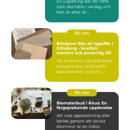
En vigselring bär ett löfte
som ska hålla i vardag och
fest, år efter år...
30. nov
Båtdynor från en tygaffär i
Göteborg – kvalitet,
komfort och personlig stil
Att investera i nya båtdynor
kan göra stor skillnad för
både komfort och stil ...
29. nov
Blomsterbud i Åhus: En
färgsprakande upplevelse
Att visa uppskattning eller
kärlek genom att skicka
blommor är en tidlös