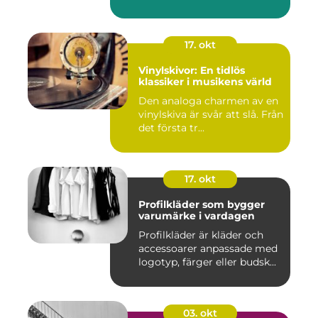
17. okt
Vinylskivor: En tidlös
klassiker i musikens värld
Den analoga charmen av en
vinylskiva är svår att slå. Från
det första tr...
17. okt
Profilkläder som bygger
varumärke i vardagen
Profilkläder är kläder och
accessoarer anpassade med
logotyp, färger eller budsk...
03. okt