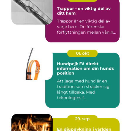
Trappor - en viktig del av
ditt hem
Trappor är en viktig del av
varje hem. De förenklar
förflyttningen mellan vånin...
01. okt
Hundpejl: Få direkt
information om din hunds
position
Att jaga med hund är en
tradition som sträcker sig
långt tillbaka. Med
teknologins f...
29. sep
En djupdykning i världen