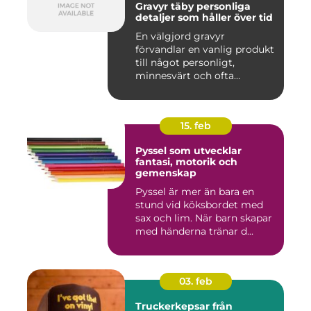
Gravyr täby personliga
detaljer som håller över tid
En välgjord gravyr
förvandlar en vanlig produkt
till något personligt,
minnesvärt och ofta
känslomäs...
15. feb
Pyssel som utvecklar
fantasi, motorik och
gemenskap
Pyssel är mer än bara en
stund vid köksbordet med
sax och lim. När barn skapar
med händerna tränar d...
03. feb
Truckerkepsar från