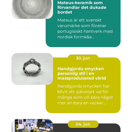
Mateus-keramik som
förvandlar det dukade
bordet
Mateus är ett svenskt
varumärke som förenar
portugisiskt hantverk med
nordisk formk&a...
30. jun
Handgjorda smycken
personlig stil i en
massproducerad värld
Handgjorda smycken har
blivit ett självklart val för
många som vill bära något
mer än bara en vacker...
04. jun