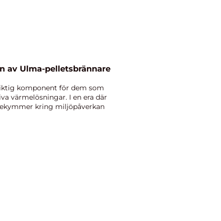
en av Ulma-pelletsbrännare
viktig komponent för dem som
tiva värmelösningar. I en era där
 bekymmer kring miljöpåverkan