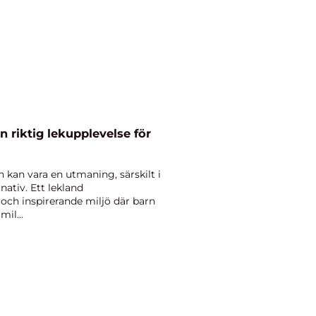
n riktig lekupplevelse för
rn kan vara en utmaning, särskilt i
ativ. Ett lekland
och inspirerande miljö där barn
mil...