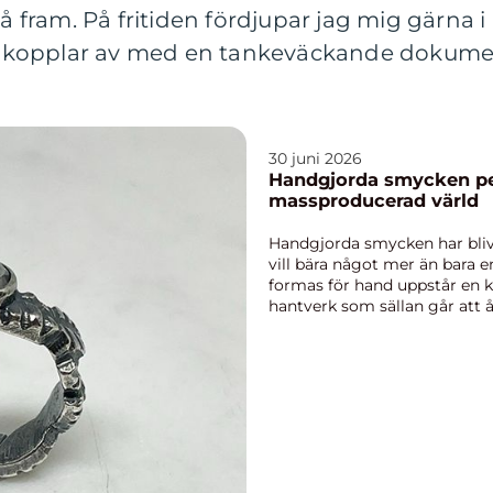
å fram. På fritiden fördjupar jag mig gärna i a
ler kopplar av med en tankeväckande dokume
30 juni 2026
Handgjorda smycken personlig stil i en
massproducerad värld
Handgjorda smycken har blivi
vill bära något mer än bara e
formas för hand uppstår en 
hantverk som sällan går att åt
örhän...