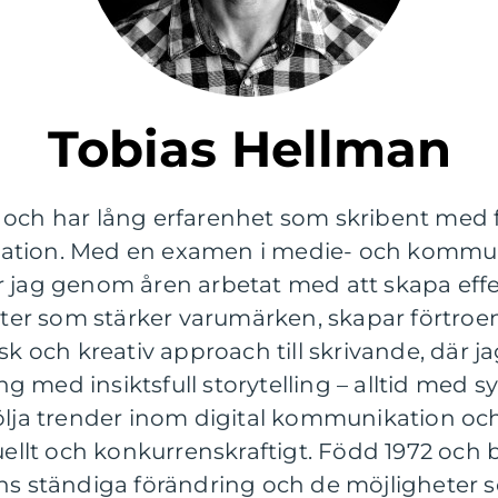
Tobias Hellman
 och har lång erfarenhet som skribent med
ation. Med en examen i medie- och kommun
r jag genom åren arbetat med att skapa effe
r som stärker varumärken, skapar förtroend
isk och kreativ approach till skrivande, där 
 med insiktsfull storytelling – alltid med sy
 följa trender inom digital kommunikation
tuellt och konkurrenskraftigt. Född 1972 och 
ns ständiga förändring och de möjligheter s