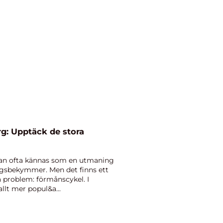
g: Upptäck de stora
 kan ofta kännas som en utmaning
ngsbekymmer. Men det finns ett
a problem: förmånscykel. I
llt mer popul&a...