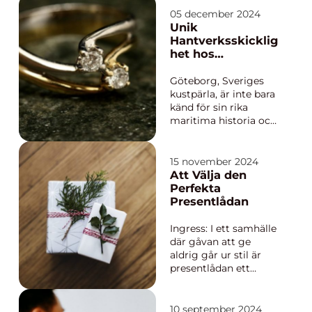
instrument, utan en
05 december 2024
port till en rik och
Unik
varierad musikalisk
Hantverksskicklig
värld. Denna artikel
het hos
kommer att ge
Guldsmeder i
insikt...
Göteborg
Göteborg, Sveriges
kustpärla, är inte bara
känd för sin rika
maritima historia och
mysiga caféer, utan är
också ett mecka för
konst och hantverk.
15 november 2024
Staden har en levande
Att Välja den
tradition av
Perfekta
hantverksskicklighet,...
Presentlådan
Ingress: I ett samhälle
där gåvan att ge
aldrig går ur stil är
presentlådan ett
odiskutabelt multitool
för att uttrycka
känslor som
10 september 2024