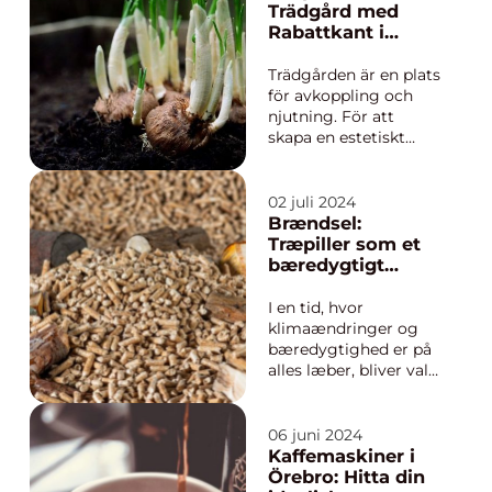
mellan det anrika
Trädgård med
märkets forna ...
Rabattkant i
Cortenstål
Trädgården är en plats
för avkoppling och
njutning. För att
skapa en estetiskt
tilltalande och
funktionell
utomhusmiljö är val
02 juli 2024
av rätt material för
Brændsel:
trädgårdsdesign
Træpiller som et
väsentligt. En
bæredygtigt
attraktiv...
alternativ
I en tid, hvor
klimaændringer og
bæredygtighed er på
alles læber, bliver valg
af brændseli
Østjylland en vigtig
beslutning. Træpiller
06 juni 2024
vinder popularitet
Kaffemaskiner i
som en effektiv og
Örebro: Hitta din