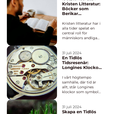
uppskattning, kärlek
Kristen Litteratur:
och gratulationer. En
Böcker som
väl genomtänkt pr...
Berikar
Andligheten
Kristen litteratur har i
alla tider spelat en
central roll för
människors andliga
utveckling och trosliv.
Från tidernas
begynnelse har
31 juli 2024
berättelser, skrifter
En Tidlös
och böcker använts
Tidsresenär:
för att överföra
Longines Klockor
visdom, erf...
och Deras Tidlösa
Kvalitet
I vårt högtempo
samhälle, där tid är
allt, står Longines
klockor som symboler
för tidlös stil, tradition
och precision. Erikson
Urhandels stolta
31 juli 2024
samling utgör en bro
Skapa en Tidlös