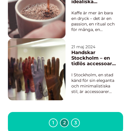
miljøvenlig
idealiska
energikilde. Denne
bryggare lokalt
artikel udforsker
Kaffe är mer än bara
træpillers rolle som
en dryck – det är en
brændsel...
passion, en ritual och
för många, en
nödvändig start på
dagen. Att välja rätt
kaffemaskin kan vara
21 maj 2024
skillnaden mellan en
Handskar
medioker kopp kaffe
Stockholm – en
och en upp...
tidlös accessoar
för stil och
funktion
I Stockholm, en stad
känd för sin eleganta
och minimalistiska
stil, är accessoarer
inte bara ett
modeuttryck utan
även en praktisk
nödvändighet.
Handskar i synnerhet
1
2
3
har en särskild plats i
hjärtat av de stockh...