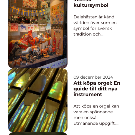
kultursymbol
Dalahästen är känd
världen över som en
symbol för svensk
tradition och
hantverkskunnande.
Denna ikoniska
trähäst, ofta målad i
livfulla färger, har sitt
ursprung i Dalarna i
Sverige och bär p&ar...
09 december 2024
Att köpa orgel: En
guide till ditt nya
instrument
Att köpa en orgel kan
vara en spännande
men också
utmanande uppgift.
För många musiker är
orgeln inte bara ett