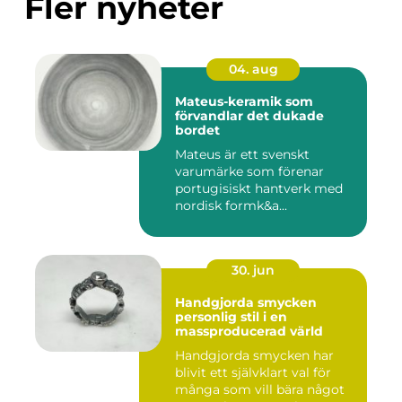
Fler nyheter
04. aug
Mateus-keramik som
förvandlar det dukade
bordet
Mateus är ett svenskt
varumärke som förenar
portugisiskt hantverk med
nordisk formk&a...
30. jun
Handgjorda smycken
personlig stil i en
massproducerad värld
Handgjorda smycken har
blivit ett självklart val för
många som vill bära något