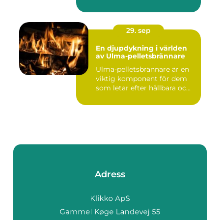
29. sep
En djupdykning i världen
av Ulma-pelletsbrännare
Ulma-pelletsbrännare är en
viktig komponent för dem
som letar efter hållbara oc...
Adress