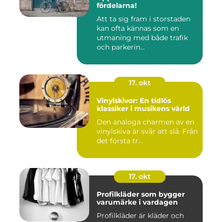
fördelarna!
Att ta sig fram i storstaden
kan ofta kännas som en
utmaning med både trafik
och parkerin...
17. okt
Vinylskivor: En tidlös
klassiker i musikens värld
Den analoga charmen av en
vinylskiva är svår att slå. Från
det första tr...
17. okt
Profilkläder som bygger
varumärke i vardagen
Profilkläder är kläder och