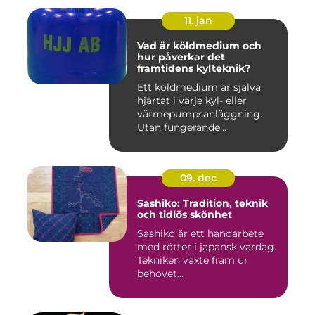
11. jan
Vad är köldmedium och
hur påverkar det
framtidens kylteknik?
Ett köldmedium är själva
hjärtat i varje kyl- eller
värmepumpsanläggning.
Utan fungerande
köldmedier...
09. dec
Sashiko: Tradition, teknik
och tidlös skönhet
Sashiko är ett handarbete
med rötter i japansk vardag.
Tekniken växte fram ur
behovet...