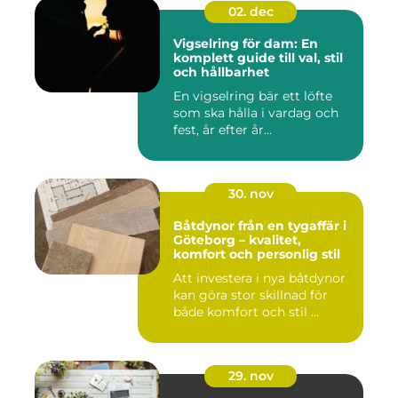
02. dec
Vigselring för dam: En
komplett guide till val, stil
och hållbarhet
En vigselring bär ett löfte
som ska hålla i vardag och
fest, år efter år...
30. nov
Båtdynor från en tygaffär i
Göteborg – kvalitet,
komfort och personlig stil
Att investera i nya båtdynor
kan göra stor skillnad för
både komfort och stil ...
29. nov