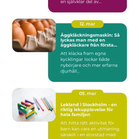
en självklar del av...
12. mar
Äggkläckningsmaskin: Så
lyckas man med en
äggkläckare från första
ägget
Att kläcka fram egna
kycklingar lockar både
nybörjare och mer erfarna
djurhåll...
09. mar
Lekland i Stockholm - en
riktig lekupplevelse för
hela familjen
Att hitta rätt aktivitet för
barn kan vara en utmaning,
särskilt i en storstad med