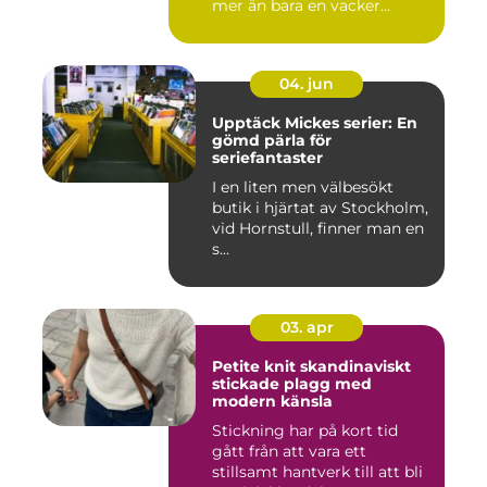
mer än bara en vacker...
04. jun
Upptäck Mickes serier: En
gömd pärla för
seriefantaster
I en liten men välbesökt
butik i hjärtat av Stockholm,
vid Hornstull, finner man en
s...
03. apr
Petite knit skandinaviskt
stickade plagg med
modern känsla
Stickning har på kort tid
gått från att vara ett
stillsamt hantverk till att bli