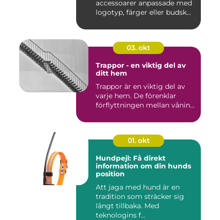
accessoarer anpassade med
logotyp, färger eller budsk...
03. okt
Trappor - en viktig del av
ditt hem
Trappor är en viktig del av
varje hem. De förenklar
förflyttningen mellan vånin...
01. okt
Hundpejl: Få direkt
information om din hunds
position
Att jaga med hund är en
tradition som sträcker sig
långt tillbaka. Med
teknologins f...