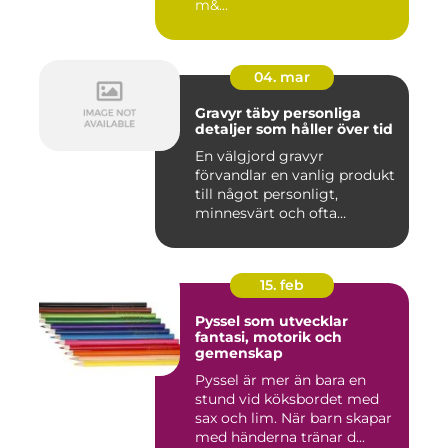
m&...
04. mar
Gravyr täby personliga
detaljer som håller över tid
En välgjord gravyr
förvandlar en vanlig produkt
till något personligt,
minnesvärt och ofta
känslomäs...
15. feb
Pyssel som utvecklar
fantasi, motorik och
gemenskap
Pyssel är mer än bara en
stund vid köksbordet med
sax och lim. När barn skapar
med händerna tränar d...