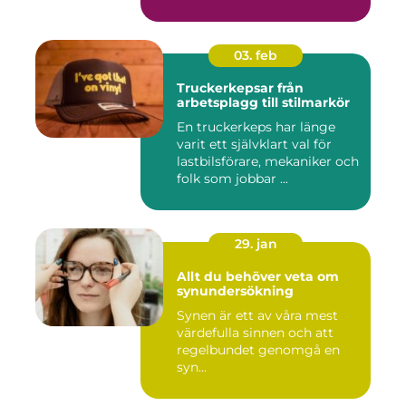
03. feb
Truckerkepsar från
arbetsplagg till stilmarkör
En truckerkeps har länge
varit ett självklart val för
lastbilsförare, mekaniker och
folk som jobbar ...
29. jan
Allt du behöver veta om
synundersökning
Synen är ett av våra mest
värdefulla sinnen och att
regelbundet genomgå en
syn...