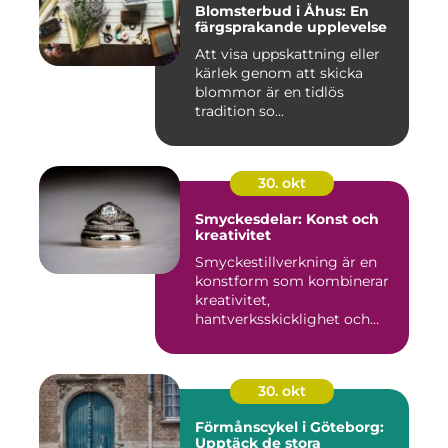
Blomsterbud i Åhus: En
färgsprakande upplevelse
Att visa uppskattning eller
kärlek genom att skicka
blommor är en tidlös
tradition so...
30. okt
Smyckesdelar: Konst och
kreativitet
Smyckestillverkning är en
konstform som kombinerar
kreativitet,
hantverksskicklighet och
noggra...
30. okt
Förmånscykel i Göteborg:
Upptäck de stora