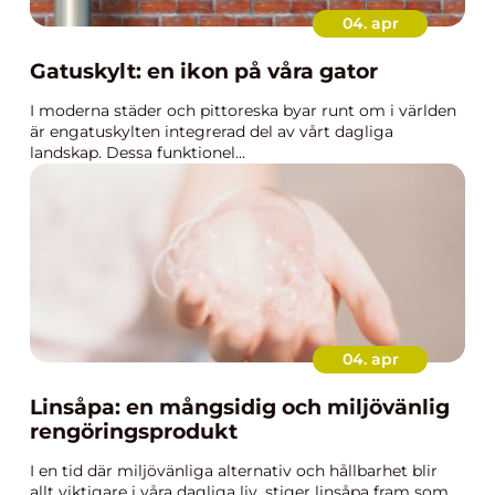
04. apr
Gatuskylt: en ikon på våra gator
I moderna städer och pittoreska byar runt om i världen
är engatuskylten integrerad del av vårt dagliga
landskap. Dessa funktionel...
04. apr
Linsåpa: en mångsidig och miljövänlig
rengöringsprodukt
I en tid där miljövänliga alternativ och hållbarhet blir
allt viktigare i våra dagliga liv, stiger linsåpa fram som