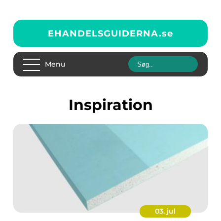
EHANDELSGUIDERNA.
se
Menu
inspiration
03. jul