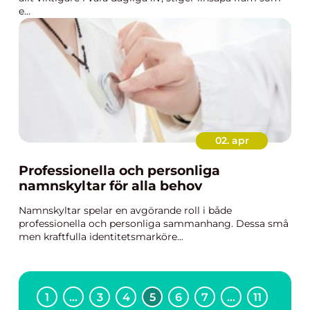
e...
02. apr
Professionella och personliga
namnskyltar för alla behov
Namnskyltar spelar en avgörande roll i både
professionella och personliga sammanhang. Dessa små
men kraftfulla identitetsmarköre...
1
…
3
4
5
6
7
…
11