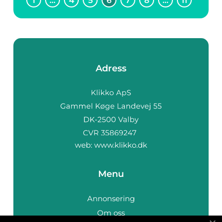
1
…
4
5
6
7
8
…
11
Adress
web:
www.klikko.dk
Menu
Annonsering
Om oss