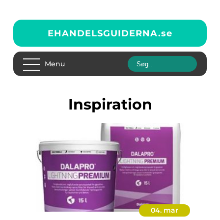
EHANDELSGUIDERNA.
se
Menu
inspiration
04. mar