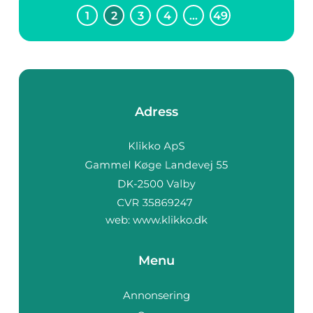
1
2
3
4
…
49
Adress
web:
www.klikko.dk
Menu
Annonsering