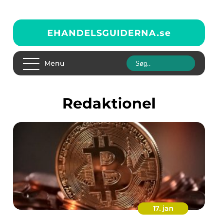
EHANDELSGUIDERNA.
se
Menu
redaktionel
17. jan