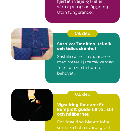
hjärtat i varje kyl- eller
värmepumpsanläggning.
Utan fungerande
köldmedier...
09. dec
Sashiko: Tradition, teknik
och tidlös skönhet
Sashiko är ett handarbete
med rötter i japansk vardag.
Tekniken växte fram ur
behovet...
02. dec
Vigselring för dam: En
komplett guide till val, stil
och hållbarhet
En vigselring bär ett löfte
som ska hålla i vardag och