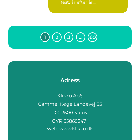
fest, år efter år...
1
2
3
…
60
Adress
web:
www.klikko.dk