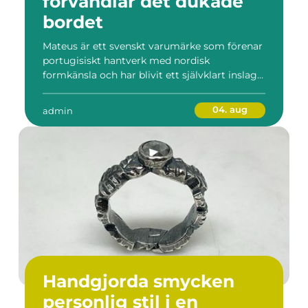
förvandlar det dukade
bordet
Mateus är ett svenskt varumärke som förenar
portugisiskt hantverk med nordisk
formkänsla och har blivit ett självklart inslag...
04. aug
admin
Handgjorda smycken
personlig stil i en