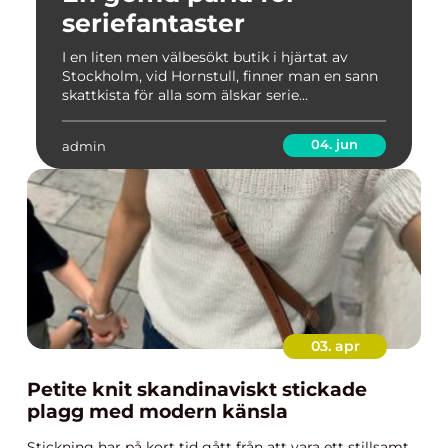
seriefantaster
I en liten men välbesökt butik i hjärtat av
Stockholm, vid Hornstull, finner man en sann
skattkista för alla som älskar serie...
04. jun
admin
03. apr
Petite knit skandinaviskt stickade
plagg med modern känsla
Stickning har på kort tid gått från att vara ett stillsamt