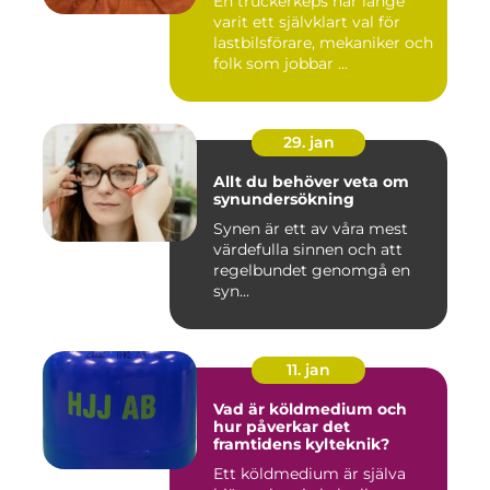
En truckerkeps har länge
varit ett självklart val för
lastbilsförare, mekaniker och
folk som jobbar ...
29. jan
Allt du behöver veta om
synundersökning
Synen är ett av våra mest
värdefulla sinnen och att
regelbundet genomgå en
syn...
11. jan
Vad är köldmedium och
hur påverkar det
framtidens kylteknik?
Ett köldmedium är själva