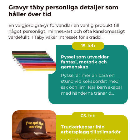
Gravyr täby personliga detaljer som
håller över tid
En välgjord gravyr förvandlar en vanlig produkt till
något personligt, minnesvärt och ofta känslomässigt
värdefullt. I Täby växer intresset för skrädd...
15. feb
Pyssel som utvecklar
fantasi, motorik och
gemenskap
Pyssel är mer än bara en
stund vid köksbordet med
sax och lim. När barn skapar
med händerna tränar d...
03. feb
Truckerkepsar från
arbetsplagg till stilmarkör